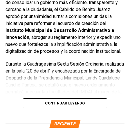
de consolidar un gobierno más eficiente, transparente y
rejilla en un pozo dañado por el tránsito de vehículos
cercano a la ciudadanía, el Cabildo de Benito Juárez
pesados. De manera simultánea, se recuperó un espacio
aprobó por unanimidad turnar a comisiones unidas la
público utilizado como basurero clandestino, del cual se
iniciativa para reformar el acuerdo de creación del
han retirado aproximadamente 150 toneladas de
Instituto Municipal de Desarrollo Administrativo e
escombros, cacharros y desechos vegetales. Se estima
Innovación
, abrogar su reglamento interior y expedir uno
que el saneamiento concluirá en dos días.
nuevo que fortalezca la simplificación administrativa, la
Finalmente, las Unidades Verdes de SIRESOL Cancún
digitalización de procesos y la coordinación institucional.
reforzarán la vigilancia para evitar que el área vuelva a
Durante la Cuadragésima Sexta Sesión Ordinaria, realizada
convertirse en punto de disposición ilegal de basura. El
en la sala “20 de abril” y encabezada por la Encargada de
Ayuntamiento exhortó a la ciudadanía a reportar estas
Despacho de la Presidencia Municipal, Landy Guadalupe
prácticas y sumarse al esfuerzo colectivo para mantener
Canché Pantoja, se detalló que el nuevo ordenamiento
un Cancún limpio y con prosperidad compartida.
permitirá adecuar las facultades del IMDAI al marco de la
Fuente: 5to Poder Agencia de Noticias
Ley Nacional para Eliminar Trámites Burocráticos
,
CONTINUAR LEYENDO
mediante la instauración de la Autoridad Municipal de
Simplificación y Digitalización. Con ello, se busca agilizar
trámites, reducir cargas administrativas y mejorar la
RECIENTE
atención ciudadana.