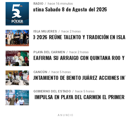
RADIO
hace 16 minutos
Síntesis Matutina Sabado 8 de Agosto del 2026
ISLA MUJERES
hace 2 horas
VICHE ISLEÑO 2026 REÚNE TALENTO Y TRADICIÓN EN ISLA MUJE
PLAYA DEL CARMEN
hace 2 horas
AFA MARÍN REAFIRMA SU ARRAIGO CON QUINTANA ROO Y LLAMA
CANCÚN
hace 5 horas
Recibe las noticias al instante
ORTALECE AYUNTAMIENTO DE BENITO JUÁREZ ACCIONES INTEGRA
Únete al canal oficial de WhatsApp de
Asimismo, el cuerpo cabildar avaló por mayoría turnar a
GOBIERNO DEL ESTADO
hace 5 horas
Quinto Poder
y recibe las noticias más
ARA LEZAMA IMPULSA EN PLAYA DEL CARMEN EL PRIMER CENTR
comisiones la expedición del
Reglamento para la
importantes de Quintana Roo directamente
Atención Integral de Inmuebles en Estado de
en tu teléfono.
Abandono
, Riesgo o Deterioro, instrumento jurídico que
ANUNCIO
establecerá procedimientos claros para identificar,
Unirme al canal de WhatsApp
registrar, clasificar e intervenir espacios que representen