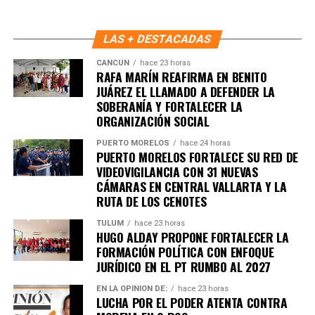
LAS + DESTACADAS
CANCÚN
hace 23 horas
RAFA MARÍN REAFIRMA EN BENITO
JUÁREZ EL LLAMADO A DEFENDER LA
SOBERANÍA Y FORTALECER LA
ORGANIZACIÓN SOCIAL
Recibe las noticias al instante
PUERTO MORELOS
hace 24 horas
PUERTO MORELOS FORTALECE SU RED DE
VIDEOVIGILANCIA CON 31 NUEVAS
Únete al canal oficial de WhatsApp de
CÁMARAS EN CENTRAL VALLARTA Y LA
Quinto Poder
y recibe las noticias más
RUTA DE LOS CENOTES
importantes de Quintana Roo directamente
en tu teléfono.
TULUM
hace 23 horas
HUGO ALDAY PROPONE FORTALECER LA
FORMACIÓN POLÍTICA CON ENFOQUE
Unirme al canal de WhatsApp
JURÍDICO EN EL PT RUMBO AL 2027
EN LA OPINIÓN DE:
hace 23 horas
LUCHA POR EL PODER ATENTA CONTRA