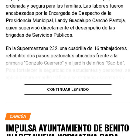
ordenada y segura para las familias. Las labores fueron
encabezadas por la Encargada de Despacho de la
Presidencia Municipal, Landy Guadalupe Canché Pantoja,
quien supervisó directamente el desempeño de las
brigadas de Servicios Públicos.
En la Supermanzana 232, una cuadrilla de 16 trabajadores
rehabilitó dos pasos peatonales ubicados frente a la
primaria “Gonzalo Guerrero” y el jardín de niños “Sac-bé”.
Para fortalecer la seguridad de estudiantes y peatones, se
aplicó pintura amarillo tráfico y se retiraron escombros y
residuos vegetales acumulados en la zona. Estas
CONTINUAR LEYENDO
acciones buscan garantizar entornos escolares más
seguros y funcionales.
CANCÚN
IMPULSA AYUNTAMIENTO DE BENITO