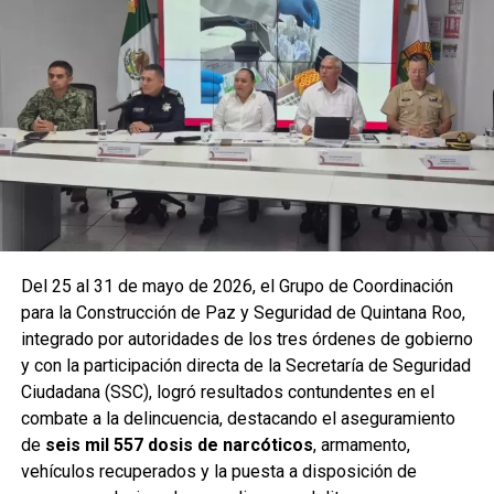
vehículos
relacionados con reportes de robo o probables
hechos delictivos. Además, se realizaron
24 mil 622
revisiones preventivas
a personas y unidades
vehiculares, reforzando la vigilancia en zonas estratégicas
y puntos de alta movilidad.
Del 25 al 31 de mayo de 2026, el Grupo de Coordinación
para la Construcción de Paz y Seguridad de Quintana Roo,
integrado por autoridades de los tres órdenes de gobierno
y con la participación directa de la Secretaría de Seguridad
Ciudadana (SSC), logró resultados contundentes en el
combate a la delincuencia, destacando el aseguramiento
de
seis mil 557 dosis de narcóticos
, armamento,
Entre las acciones destacadas se encuentran detenciones
vehículos recuperados y la puesta a disposición de
relevantes en
Benito Juárez, Lázaro Cárdenas y Tulum
,