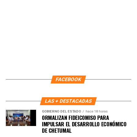
Recibe las noticias al instante
Únete al canal oficial de WhatsApp de
FACEBOOK
Quinto Poder
y recibe las noticias más
importantes de Quintana Roo directamente
en tu teléfono.
LAS + DESTACADAS
GOBIERNO DEL ESTADO
hace 18 horas
ORMALIZAN FIDEICOMISO PARA
Unirme al canal de WhatsApp
IMPULSAR EL DESARROLLO ECONÓMICO
DE CHETUMAL