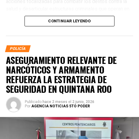
acciones focalizadas para combatir los delitos contra la
salud y desarticular estructuras criminales que operan en
distintos municipios.
CONTINUAR LEYENDO
POLICÍA
ASEGURAMIENTO RELEVANTE DE
NARCÓTICOS Y ARMAMENTO
REFUERZA LA ESTRATEGIA DE
SEGURIDAD EN QUINTANA ROO
Publicado
hace 2 meses
el
2 junio, 2026
Por
AGENCIA NOTICIAS 5TO PODER
La coordinación tecnológica del C5 y el despliegue
operativo en campo permitieron la recuperación de
105