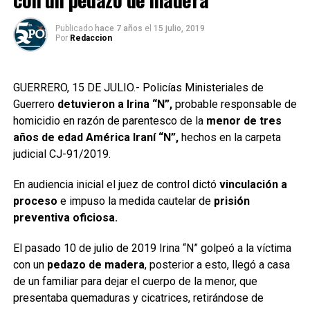
Publicado
hace 7 años
el
15 julio, 2019
Por
Redaccion
GUERRERO, 15 DE JULIO.- Policías Ministeriales de
Guerrero
detuvieron a Irina “N”,
probable responsable de
homicidio en razón de parentesco de la
menor de tres
años de edad América Iraní “N”,
hechos en la carpeta
judicial CJ-91/2019.
En audiencia inicial el juez de control dictó
vinculación a
proceso
e impuso la medida cautelar de
prisión
preventiva oficiosa.
El pasado 10 de julio de 2019 Irina “N” golpeó a la víctima
con un
pedazo de madera
, posterior a esto, llegó a casa
de un familiar para dejar el cuerpo de la menor, que
presentaba quemaduras y cicatrices, retirándose de