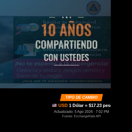
TIPO DE CAMBIO
USD
1 Dólar = $17.23 pesos mexica
Actualizado: 5 Ago 2026 · 7:02 PM
Fuente: ExchangeRate API