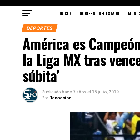
INICIO
GOBIERNO DEL ESTADO
MUNIC
DEPORTES
América es Campeón
la Liga MX tras venc
súbita’
Publicado
hace 7 años
el
15 julio, 2019
Por
Redaccion