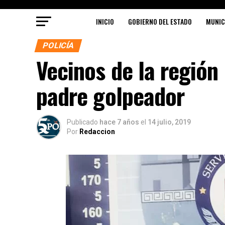
INICIO
GOBIERNO DEL ESTADO
MUNIC
POLICÍA
Vecinos de la región
padre golpeador
Publicado
hace 7 años
el
14 julio, 2019
Por
Redaccion