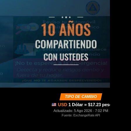
TIPO DE CAMBIO
USD
1 Dólar = $17.23 pesos mexica
Actualizado: 5 Ago 2026 · 7:02 PM
Fuente: ExchangeRate API