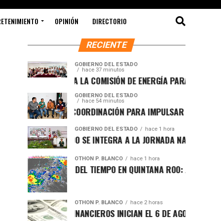
RETENIMIENTO
OPINIÓN
DIRECTORIO
RECIENTE
GOBIERNO DEL ESTADO
hace 37 minutos
INSTALA SEMA LA COMISIÓN DE ENERGÍA PARA FORTALECER LA
GOBIERNO DEL ESTADO
hace 54 minutos
REAFIRMAN COORDINACIÓN PARA IMPULSAR EL ORDENAMIENT
GOBIERNO DEL ESTADO
hace 1 hora
QUINTANA ROO SE INTEGRA A LA JORNADA NACIONAL DE REFO
OTHON P. BLANCO
hace 1 hora
PRONÓSTICO DEL TIEMPO EN QUINTANA ROO: JORNADA CALURO
OTHON P. BLANCO
hace 2 horas
MERCADOS FINANCIEROS INICIAN EL 6 DE AGOSTO CON VOLATI