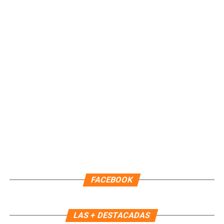
festividades del municipio. Con acciones como esta, Isla
Mujeres reafirma su compromiso de preservar sus
tradiciones y promover el valor de su gastronomía como
parte esencial de su identidad.
Fuente: 5to Poder Agencia de Noticias
FACEBOOK
LAS + DESTACADAS