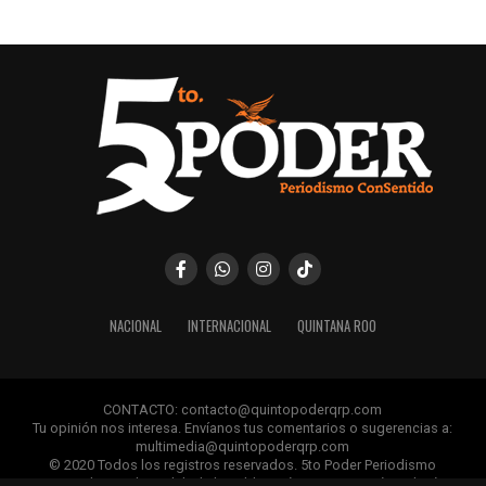
Recibe las noticias al instante
Únete al canal oficial de WhatsApp de
Quinto Poder
y recibe las noticias más
importantes de Quintana Roo directamente
en tu teléfono.
Unirme al canal de WhatsApp
NACIONAL
INTERNACIONAL
QUINTANA ROO
CONTACTO: contacto@quintopoderqrp.com
Tu opinión nos interesa. Envíanos tus comentarios o sugerencias a:
multimedia@quintopoderqrp.com
© 2020 Todos los registros reservados. 5to Poder Periodismo
ConSentido Queda prohibida la publicación, retransmisión, edición y