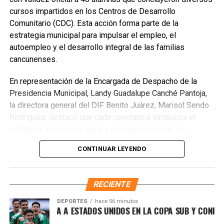
cursos impartidos en los Centros de Desarrollo
Fuente: 5to Poder Agencia de Noticias
Comunitario (CDC). Esta acción forma parte de la
estrategia municipal para impulsar el empleo, el
autoempleo y el desarrollo integral de las familias
cancunenses.
En representación de la Encargada de Despacho de la
Presidencia Municipal, Landy Guadalupe Canché Pantoja,
la directora general del DIF Benito Juárez, Marisol Sendo
Rodríguez, destacó que cada constancia simboliza el
esfuerzo, la perseverancia y el compromiso de las
participantes por adquirir nuevas habilidades que les
CONTINUAR LEYENDO
permitan mejorar su calidad de vida y ampliar sus
oportunidades laborales. Subrayó que estos programas
fortalecen la confianza, el sentido de pertenencia y la
RECIENTE
construcción de una comunidad más preparada y
participativa.
DEPORTES
hace 56 minutos
Recibe las noticias al instante
ICO DERROTA A ESTADOS UNIDOS EN LA COPA SUB Y CONFIRMA