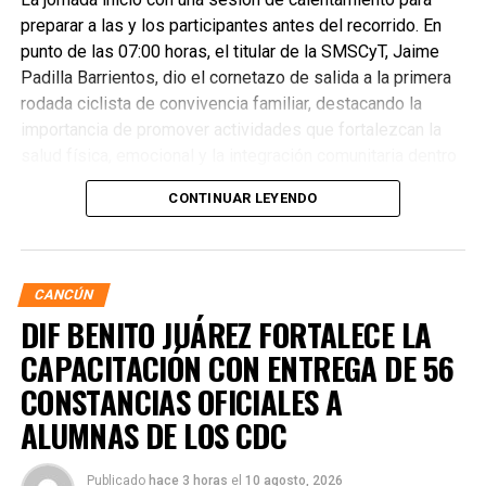
preparar a las y los participantes antes del recorrido. En
punto de las 07:00 horas, el titular de la SMSCyT, Jaime
Padilla Barrientos, dio el cornetazo de salida a la primera
rodada ciclista de convivencia familiar, destacando la
importancia de promover actividades que fortalezcan la
salud física, emocional y la integración comunitaria dentro
de la corporación.
CONTINUAR LEYENDO
CANCÚN
DIF BENITO JUÁREZ FORTALECE LA
CAPACITACIÓN CON ENTREGA DE 56
CONSTANCIAS OFICIALES A
ALUMNAS DE LOS CDC
La dinámica contempló recorridos de 5 y 10 kilómetros,
Publicado
hace 3 horas
el
10 agosto, 2026