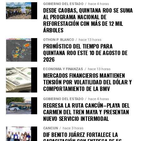
GOBIERNO DEL ESTADO
hace 4 horas
DESDE CAOBAS, QUINTANA ROO SE SUMA
AL PROGRAMA NACIONAL DE
REFORESTACIÓN CON MÁS DE 12 MIL
ÁRBOLES
OTHON P. BLANCO
hace 13 horas
PRONÓSTICO DEL TIEMPO PARA
QUINTANA ROO ESTE 10 DE AGOSTO DE
2026
ECONOMÍA Y FINANZAS
hace 13 horas
MERCADOS FINANCIEROS MANTIENEN
TENSIÓN POR VOLATILIDAD DEL DÓLAR Y
Recibe las noticias al instante
COMPORTAMIENTO DE LA BMV
GOBIERNO DEL ESTADO
hace 4 horas
Únete al canal oficial de WhatsApp de
REGRESA LA RUTA CANCÚN–PLAYA DEL
Quinto Poder
y recibe las noticias más
CARMEN DEL TREN MAYA Y PRESENTAN
importantes de Quintana Roo directamente
NUEVO SERVICIO INTERMODAL
en tu teléfono.
CANCÚN
hace 3 horas
DIF BENITO JUÁREZ FORTALECE LA
Unirme al canal de WhatsApp