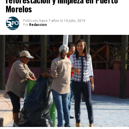
Morelos
Publicado
hace 7 años
el
14 julio, 2019
Por
Redaccion