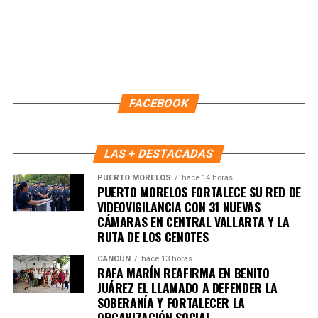
ambiental.
Finalmente, Marybel Villegas afirmó que reforestar es
proteger el agua, regenerar los suelos y construir
bienestar para las comunidades. “Defender nuestros
recursos naturales también significa defender nuestra
FACEBOOK
calidad de vida”, expresó.
Fuente: 5to Poder Agencia de Noticias
LAS + DESTACADAS
PUERTO MORELOS
hace 14 horas
PUERTO MORELOS FORTALECE SU RED DE
VIDEOVIGILANCIA CON 31 NUEVAS
CÁMARAS EN CENTRAL VALLARTA Y LA
RUTA DE LOS CENOTES
CANCÚN
hace 13 horas
RAFA MARÍN REAFIRMA EN BENITO
JUÁREZ EL LLAMADO A DEFENDER LA
SOBERANÍA Y FORTALECER LA
ORGANIZACIÓN SOCIAL