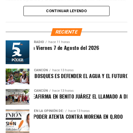
donde se plantarán más de 6.6 millones de árboles,
CONTINUAR LEYENDO
arbustos y plantas herbáceas, además de la dispersión de
semillas para acelerar la restauración de los ecosistemas.
Subrayó que la magnitud de este esfuerzo responde a los
RECIENTE
desafíos ambientales del país, que cada año pierde más
de 203 mil hectáreas por deforestación y enfrenta daños
RADIO
hace 11 horas
ntesis Matutina Viernes 7 de Agosto del 2026
por incendios, plagas y enfermedades.
CANCÚN
hace 13 horas
OTEGER LOS BOSQUES ES DEFENDER EL AGUA Y EL FUTURO DE M
CANCÚN
hace 13 horas
FA MARÍN REAFIRMA EN BENITO JUÁREZ EL LLAMADO A DEFEND
EN LA OPINIÓN DE:
hace 13 horas
CHA POR EL PODER ATENTA CONTRA MORENA EN Q.ROO