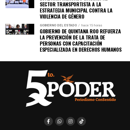
SECTOR TRANSPORTISTA A LA
Recibe las noticias al instante
ESTRATEGIA MUNICIPAL CONTRA LA
VIOLENCIA DE GÉNERO
Únete al canal oficial de WhatsApp de
GOBIERNO DEL ESTADO
hace 15 horas
Quinto Poder
y recibe las noticias más
GOBIERNO DE QUINTANA ROO REFUERZA
importantes de Quintana Roo directamente
LA PREVENCIÓN DE LA TRATA DE
en tu teléfono.
PERSONAS CON CAPACITACIÓN
ESPECIALIZADA EN DERECHOS HUMANOS
Unirme al canal de WhatsApp