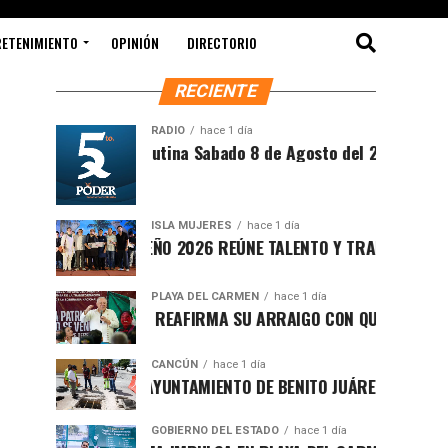
RETENIMIENTO
OPINIÓN
DIRECTORIO
RECIENTE
RADIO
hace 1 día
Síntesis Matutina Sabado 8 de Agosto del 2026
ISLA MUJERES
hace 1 día
CEVICHE ISLEÑO 2026 REÚNE TALENTO Y TRADICIÓN EN ISLA 
PLAYA DEL CARMEN
hace 1 día
RAFA MARÍN REAFIRMA SU ARRAIGO CON QUINTANA ROO Y L
CANCÚN
hace 1 día
FORTALECE AYUNTAMIENTO DE BENITO JUÁREZ ACCIONES INT
GOBIERNO DEL ESTADO
hace 1 día