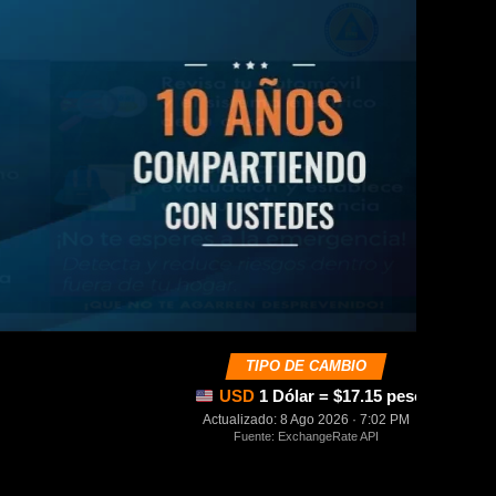
TIPO DE CAMBIO
USD
1 Dólar = $17.15 pesos mexica
Actualizado: 8 Ago 2026 · 7:02 PM
Fuente: ExchangeRate API