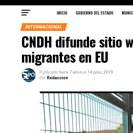
INICIO
GOBIERNO DEL ESTADO
MUNIC
INTERNACIONAL
CNDH difunde sitio w
migrantes en EU
Publicado
hace 7 años
el
14 julio, 2019
Por
Redaccion