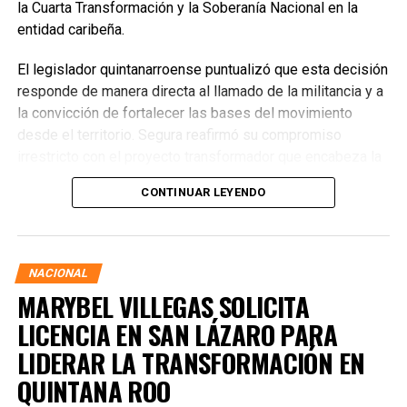
la Cuarta Transformación y la Soberanía Nacional en la
entidad caribeña.
El legislador quintanarroense puntualizó que esta decisión
responde de manera directa al llamado de la militancia y a
la convicción de fortalecer las bases del movimiento
desde el territorio. Segura reafirmó su compromiso
irrestricto con el proyecto transformador que encabeza la
presidenta de la República, Claudia Sheinbaum Pardo,
CONTINUAR LEYENDO
asegurando que la consolidación del bienestar social
demanda un despliegue operativo de tiempo completo
junto a las familias de su estado natal.
NACIONAL
MARYBEL VILLEGAS SOLICITA
LICENCIA EN SAN LÁZARO PARA
LIDERAR LA TRANSFORMACIÓN EN
QUINTANA ROO