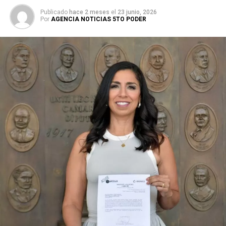
Publicado
hace 2 meses
el
23 junio, 2026
Por
AGENCIA NOTICIAS 5TO PODER
Durante su encargo en la Cámara Alta, Gino Segura centró
su agenda legislativa en iniciativas orientadas a
robustecer el desarrollo económico, la sustentabilidad
turística y la equidad social. Sin embargo, enfatizó que la
coyuntura actual exige priorizar la organización comunitaria
para asegurar la continuidad del proyecto político en la
región sureste del país.
Con esta determinación, el senador abre una etapa
decisiva en su trayectoria pública, apostando por una
estrategia de cercanía ciudadana. Su retorno a Quintana
Roo busca garantizar la cohesión de las estructuras de
izquierda de cara a los próximos retos políticos. El relevo
institucional se procesará conforme a los tiempos legales