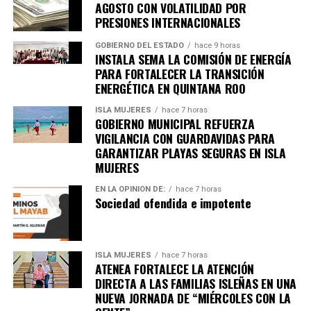
AGOSTO CON VOLATILIDAD POR
PRESIONES INTERNACIONALES
GOBIERNO DEL ESTADO
hace 9 horas
INSTALA SEMA LA COMISIÓN DE ENERGÍA
PARA FORTALECER LA TRANSICIÓN
ENERGÉTICA EN QUINTANA ROO
ISLA MUJERES
hace 7 horas
GOBIERNO MUNICIPAL REFUERZA
Recibe las noticias al instante
VIGILANCIA CON GUARDAVIDAS PARA
GARANTIZAR PLAYAS SEGURAS EN ISLA
Únete al canal oficial de WhatsApp de
MUJERES
Quinto Poder
y recibe las noticias más
importantes de Quintana Roo directamente
EN LA OPINIÓN DE:
hace 7 horas
Sociedad ofendida e impotente
en tu teléfono.
Unirme al canal de WhatsApp
ISLA MUJERES
hace 7 horas
ATENEA FORTALECE LA ATENCIÓN
DIRECTA A LAS FAMILIAS ISLEÑAS EN UNA
NUEVA JORNADA DE “MIÉRCOLES CON LA