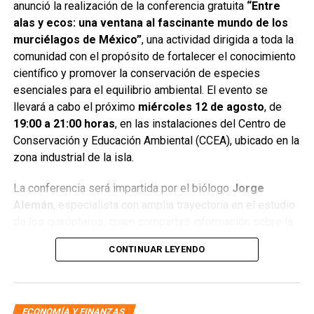
anunció la realización de la conferencia gratuita
“Entre
alas y ecos: una ventana al fascinante mundo de los
murciélagos de México”
, una actividad dirigida a toda la
comunidad con el propósito de fortalecer el conocimiento
científico y promover la conservación de especies
esenciales para el equilibrio ambiental. El evento se
llevará a cabo el próximo
miércoles 12 de agosto
, de
19:00 a 21:00 horas
, en las instalaciones del Centro de
Conservación y Educación Ambiental (CCEA), ubicado en la
zona industrial de la isla.
La conferencia será impartida por el biólogo
Jorge
Alemán
, especialista con amplia trayectoria en el estudio
de los quirópteros, quien compartirá información sobre la
diversidad, comportamiento y relevancia ecológica de los
CONTINUAR LEYENDO
murciélagos mexicanos. Además, las y los asistentes
podrán participar en una práctica guiada que permitirá un
acercamiento directo al proceso de monitoreo y estudio
de estos mamíferos, los únicos capaces de realizar un
ECONOMÍA Y FINANZAS