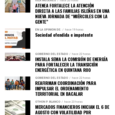
Recibe las noticias al instante
ISLA MUJERES
hace 20 horas
ATENEA FORTALECE LA ATENCIÓN
DIRECTA A LAS FAMILIAS ISLEÑAS EN UNA
Únete al canal oficial de WhatsApp de
NUEVA JORNADA DE “MIÉRCOLES CON LA
Quinto Poder
y recibe las noticias más
GENTE”
importantes de Quintana Roo directamente
en tu teléfono.
EN LA OPINIÓN DE:
hace 19 horas
Sociedad ofendida e impotente
Unirme al canal de WhatsApp
GOBIERNO DEL ESTADO
hace 22 horas
INSTALA SEMA LA COMISIÓN DE ENERGÍA
PARA FORTALECER LA TRANSICIÓN
ENERGÉTICA EN QUINTANA ROO
GOBIERNO DEL ESTADO
hace 22 horas
REAFIRMAN COORDINACIÓN PARA
IMPULSAR EL ORDENAMIENTO
TERRITORIAL EN BACALAR
OTHON P. BLANCO
hace 23 horas
MERCADOS FINANCIEROS INICIAN EL 6 DE
AGOSTO CON VOLATILIDAD POR