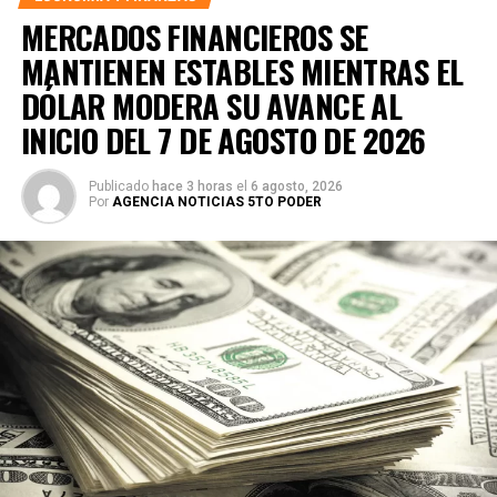
vuelo sostenido.
MERCADOS FINANCIEROS SE
MANTIENEN ESTABLES MIENTRAS EL
DÓLAR MODERA SU AVANCE AL
INICIO DEL 7 DE AGOSTO DE 2026
Publicado
hace 3 horas
el
6 agosto, 2026
Por
AGENCIA NOTICIAS 5TO PODER
El director del CCEA,
Rafael Chacón Díaz
, destacó que la
actividad busca desmitificar las ideas erróneas que
suelen rodear a los murciélagos y fomentar una visión
basada en el conocimiento científico. Subrayó que estas
especies cumplen funciones esenciales como la