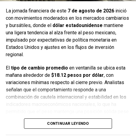
polinización
, la
dispersión de semillas
y el
control
La jornada financiera de este
7 de agosto de 2026
inició
natural de insectos
, lo que las convierte en aliadas
con movimientos moderados en los mercados cambiarios
fundamentales para la salud de los ecosistemas y el
y bursátiles, donde el
dólar estadounidense
mantiene
bienestar de las comunidades.
una ligera tendencia al alza frente al peso mexicano,
impulsado por expectativas de política monetaria en
Estados Unidos y ajustes en los flujos de inversión
regional.
El
tipo de cambio promedio
en ventanilla se ubica esta
mañana alrededor de
$18.12 pesos por dólar
, con
variaciones mínimas respecto al cierre previo. Analistas
señalan que el comportamiento responde a una
combinación de cautela internacional y estabilidad en los
indicadores macroeconómicos nacionales, lo que ha
permitido que el peso mantenga una posición sólida pese
a la presión externa.
CONTINUAR LEYENDO
En los bancos más importantes del país, el dólar se cotiza