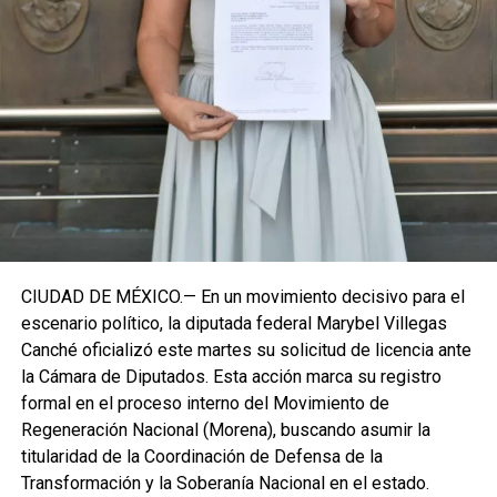
Roo busca garantizar la cohesión de las estructuras de
izquierda de cara a los próximos retos políticos. El relevo
institucional se procesará conforme a los tiempos legales
establecidos, manteniendo la continuidad de la
representación parlamentaria del estado.
Fuente: 5to Poder Agencia de Noticias
CIUDAD DE MÉXICO.— En un movimiento decisivo para el
escenario político, la diputada federal Marybel Villegas
Canché oficializó este martes su solicitud de licencia ante
la Cámara de Diputados. Esta acción marca su registro
formal en el proceso interno del Movimiento de
Regeneración Nacional (Morena), buscando asumir la
titularidad de la Coordinación de Defensa de la
Transformación y la Soberanía Nacional en el estado.