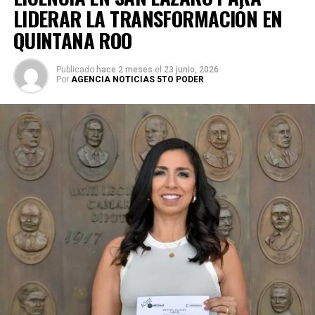
LIDERAR LA TRANSFORMACIÓN EN
QUINTANA ROO
Publicado
hace 2 meses
el
23 junio, 2026
Por
AGENCIA NOTICIAS 5TO PODER
Durante su encargo en la Cámara Alta, Gino Segura centró
su agenda legislativa en iniciativas orientadas a
robustecer el desarrollo económico, la sustentabilidad
turística y la equidad social. Sin embargo, enfatizó que la
coyuntura actual exige priorizar la organización comunitaria
para asegurar la continuidad del proyecto político en la
región sureste del país.
Con esta determinación, el senador abre una etapa
decisiva en su trayectoria pública, apostando por una
estrategia de cercanía ciudadana. Su retorno a Quintana