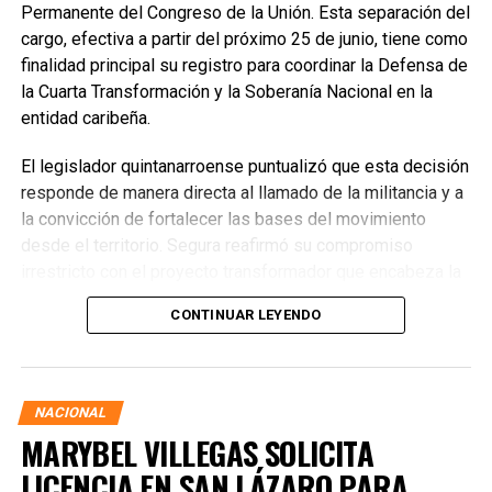
Permanente del Congreso de la Unión. Esta separación del
cargo, efectiva a partir del próximo 25 de junio, tiene como
finalidad principal su registro para coordinar la Defensa de
la Cuarta Transformación y la Soberanía Nacional en la
entidad caribeña.
El legislador quintanarroense puntualizó que esta decisión
responde de manera directa al llamado de la militancia y a
la convicción de fortalecer las bases del movimiento
desde el territorio. Segura reafirmó su compromiso
irrestricto con el proyecto transformador que encabeza la
presidenta de la República, Claudia Sheinbaum Pardo,
CONTINUAR LEYENDO
asegurando que la consolidación del bienestar social
demanda un despliegue operativo de tiempo completo
junto a las familias de su estado natal.
NACIONAL
MARYBEL VILLEGAS SOLICITA
LICENCIA EN SAN LÁZARO PARA