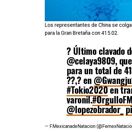
Los representantes de China se colgar
para la Gran Bretaña con 415.02.
? Último clavado 
@celaya9809, que 
para un total de 4
??,? en
@Gwangju
#Tokio2020
en tra
varonil.
#OrgulloF
@lopezobrador_
p
— F.MexicanadeNatacion (@FemexNataci