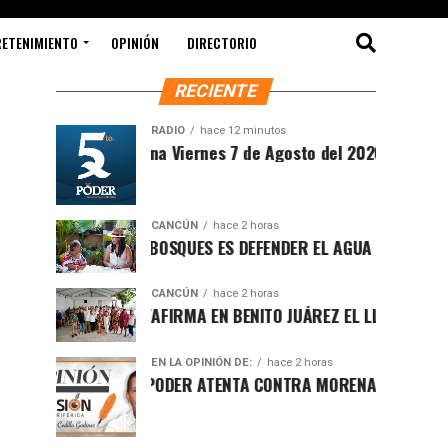
RETENIMIENTO
OPINIÓN
DIRECTORIO
RECIENTE
RADIO
hace 12 minutos
intesis Matutina Viernes 7 de Agosto del 2026
CANCÚN
hace 2 horas
ROTEGER LOS BOSQUES ES DEFENDER EL AGUA Y EL FUTURO DE 
CANCÚN
hace 2 horas
AFA MARÍN REAFIRMA EN BENITO JUÁREZ EL LLAMADO A DEFEN
EN LA OPINIÓN DE:
hace 2 horas
UCHA POR EL PODER ATENTA CONTRA MORENA EN Q.ROO