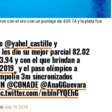
on con el oro con un puntaje de 439.74 y la plata fue
de
@yahel_castillo
y
les dio su mejor parcial 82.02
13.94 y con el que brindan a
2019_
y el pase olímpico a
mpolín 3m sincronizados
MN
@CONADE
@AnaGGuevara
ic.twitter.com/mbInFYQEhG
on)
July 13, 2019