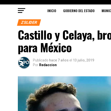
INICIO
GOBIERNO DEL ESTADO
MUNIC
ZSLIDER
Castillo y Celaya, br
para México
Publicado
hace 7 años
el
13 julio, 2019
Por
Redaccion