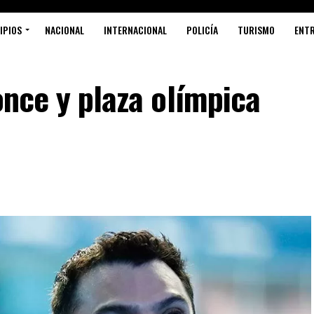
IPIOS
NACIONAL
INTERNACIONAL
POLICÍA
TURISMO
ENT
once y plaza olímpica
S
P
R
L