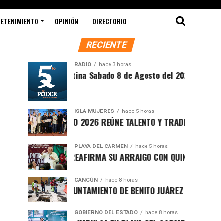
RETENIMIENTO
OPINIÓN
DIRECTORIO
RECIENTE
RADIO
hace 3 horas
Síntesis Matutina Sabado 8 de Agosto del 2026
ISLA MUJERES
hace 5 horas
CEVICHE ISLEÑO 2026 REÚNE TALENTO Y TRADICIÓN EN ISLA MUJ
PLAYA DEL CARMEN
hace 5 horas
RAFA MARÍN REAFIRMA SU ARRAIGO CON QUINTANA ROO Y LLA
CANCÚN
hace 8 horas
FORTALECE AYUNTAMIENTO DE BENITO JUÁREZ ACCIONES INTEG
GOBIERNO DEL ESTADO
hace 8 horas