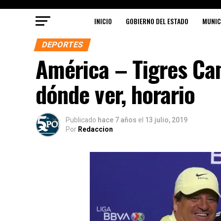
INICIO
GOBIERNO DEL ESTADO
MUNIC
DEPORTES
América – Tigres C
dónde ver, horario
Publicado
hace 7 años
el
13 julio, 2019
Por
Redaccion