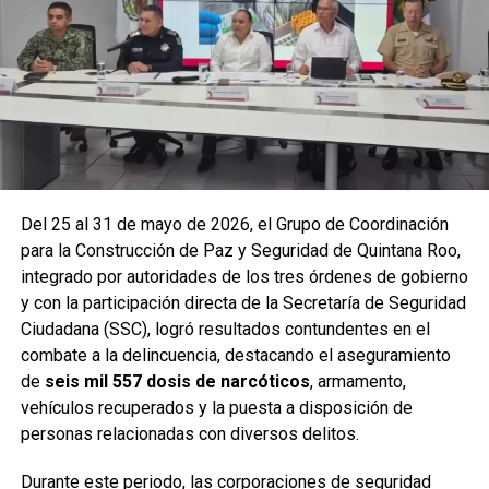
vehiculares, reforzando la vigilancia en zonas estratégicas
y puntos de alta movilidad.
Del 25 al 31 de mayo de 2026, el Grupo de Coordinación
para la Construcción de Paz y Seguridad de Quintana Roo,
integrado por autoridades de los tres órdenes de gobierno
y con la participación directa de la Secretaría de Seguridad
Ciudadana (SSC), logró resultados contundentes en el
combate a la delincuencia, destacando el aseguramiento
de
seis mil 557 dosis de narcóticos
, armamento,
Entre las acciones destacadas se encuentran detenciones
vehículos recuperados y la puesta a disposición de
relevantes en
Benito Juárez, Lázaro Cárdenas y Tulum
,
personas relacionadas con diversos delitos.
donde autoridades federales y estatales aseguraron
narcóticos, vehículos y cumplimentaron órdenes de
Durante este periodo, las corporaciones de seguridad