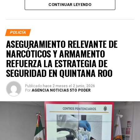
CONTINUAR LEYENDO
POLICÍA
ASEGURAMIENTO RELEVANTE DE
NARCÓTICOS Y ARMAMENTO
REFUERZA LA ESTRATEGIA DE
SEGURIDAD EN QUINTANA ROO
Publicado
hace 2 meses
el
2 junio, 2026
Por
AGENCIA NOTICIAS 5TO PODER
La coordinación tecnológica del C5 y el despliegue
operativo en campo permitieron la recuperación de
105
vehículos
relacionados con reportes de robo o probables
hechos delictivos. Además, se realizaron
24 mil 622
revisiones preventivas
a personas y unidades