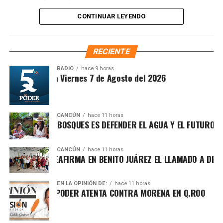
donde se plantarán más de 6.6 millones de árboles,
CONTINUAR LEYENDO
arbustos y plantas herbáceas, además de la dispersión de
semillas para acelerar la restauración de los ecosistemas.
Subrayó que la magnitud de este esfuerzo responde a los
RECIENTE
desafíos ambientales del país, que cada año pierde más
de 203 mil hectáreas por deforestación y enfrenta daños
RADIO
hace 9 horas
ntesis Matutina Viernes 7 de Agosto del 2026
por incendios, plagas y enfermedades.
CANCÚN
hace 11 horas
ROTEGER LOS BOSQUES ES DEFENDER EL AGUA Y EL FUTURO DE M
CANCÚN
hace 11 horas
AFA MARÍN REAFIRMA EN BENITO JUÁREZ EL LLAMADO A DEFEND
EN LA OPINIÓN DE:
hace 11 horas
UCHA POR EL PODER ATENTA CONTRA MORENA EN Q.ROO