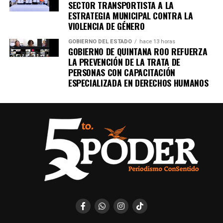
SECTOR TRANSPORTISTA A LA
Recibe las noticias al instante
ESTRATEGIA MUNICIPAL CONTRA LA
VIOLENCIA DE GÉNERO
Únete al canal oficial de WhatsApp de
GOBIERNO DEL ESTADO
hace 13 horas
Quinto Poder
y recibe las noticias más
GOBIERNO DE QUINTANA ROO REFUERZA
importantes de Quintana Roo directamente
LA PREVENCIÓN DE LA TRATA DE
en tu teléfono.
PERSONAS CON CAPACITACIÓN
ESPECIALIZADA EN DERECHOS HUMANOS
Unirme al canal de WhatsApp