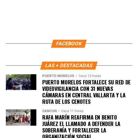
ambiental.
Finalmente, Marybel Villegas afirmó que reforestar es
proteger el agua, regenerar los suelos y construir
bienestar para las comunidades. “Defender nuestros
recursos naturales también significa defender nuestra
FACEBOOK
calidad de vida”, expresó.
Fuente: 5to Poder Agencia de Noticias
LAS + DESTACADAS
PUERTO MORELOS
hace 12 horas
PUERTO MORELOS FORTALECE SU RED DE
VIDEOVIGILANCIA CON 31 NUEVAS
CÁMARAS EN CENTRAL VALLARTA Y LA
RUTA DE LOS CENOTES
CANCÚN
hace 11 horas
RAFA MARÍN REAFIRMA EN BENITO
JUÁREZ EL LLAMADO A DEFENDER LA
SOBERANÍA Y FORTALECER LA
ORGANIZACIÓN SOCIAL