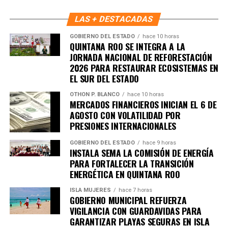
construcción de paz en cada supermanzana. Con ello,
Benito Juárez avanza hacia un modelo de convivencia
LAS + DESTACADAS
basado en la participación activa, el respeto y la
GOBIERNO DEL ESTADO
hace 10 horas
responsabilidad compartida.
QUINTANA ROO SE INTEGRA A LA
JORNADA NACIONAL DE REFORESTACIÓN
Fuente: 5to Poder Agencia de Noticias
2026 PARA RESTAURAR ECOSISTEMAS EN
EL SUR DEL ESTADO
OTHON P. BLANCO
hace 10 horas
MERCADOS FINANCIEROS INICIAN EL 6 DE
AGOSTO CON VOLATILIDAD POR
PRESIONES INTERNACIONALES
GOBIERNO DEL ESTADO
hace 9 horas
INSTALA SEMA LA COMISIÓN DE ENERGÍA
PARA FORTALECER LA TRANSICIÓN
ENERGÉTICA EN QUINTANA ROO
ISLA MUJERES
hace 7 horas
GOBIERNO MUNICIPAL REFUERZA
VIGILANCIA CON GUARDAVIDAS PARA
GARANTIZAR PLAYAS SEGURAS EN ISLA