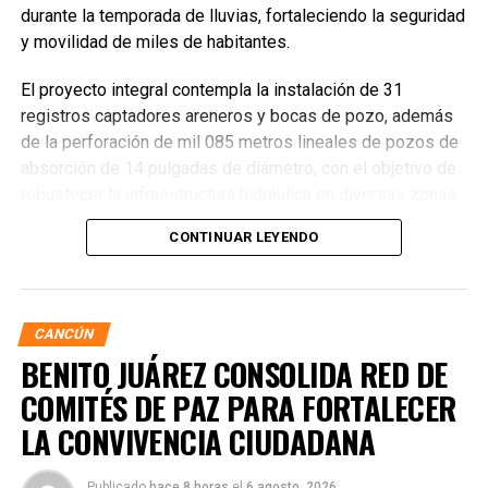
durante la temporada de lluvias, fortaleciendo la seguridad
y movilidad de miles de habitantes.
El proyecto integral contempla la instalación de 31
registros captadores areneros y bocas de pozo, además
de la perforación de mil 085 metros lineales de pozos de
absorción de 14 pulgadas de diámetro, con el objetivo de
robustecer la infraestructura hidráulica en diversas zonas
de la ciudad. La Encargada de Despacho de la Presidencia
CONTINUAR LEYENDO
Municipal, Landy Guadalupe Canché Pantoja, supervisó
personalmente los avances junto con autoridades de
Obras Públicas y Construcción, verificando la nivelación de
vialidades donde se colocó la nueva infraestructura.
CANCÚN
BENITO JUÁREZ CONSOLIDA RED DE
COMITÉS DE PAZ PARA FORTALECER
LA CONVIVENCIA CIUDADANA
Publicado
hace 8 horas
el
6 agosto, 2026