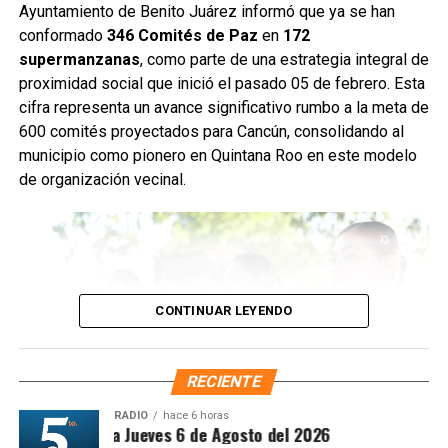
Servicios Públicos retiró basura vegetal, tierra y otros
Ayuntamiento de Benito Juárez informó que ya se han
desechos que obstruyen el flujo pluvial. En la
conformado
346 Comités de Paz
en
172
Supermanzana 235 se complementó la jornada con una
supermanzanas
, como parte de una estrategia integral de
brigada de descacharrización para evitar la formación de
proximidad social que inició el pasado 05 de febrero. Esta
basureros clandestinos y promover la correcta
cifra representa un avance significativo rumbo a la meta de
disposición de muebles, electrodomésticos y llantas.
600 comités proyectados para Cancún, consolidando al
municipio como pionero en Quintana Roo en este modelo
Fuente: 5to Poder Agencia de Noticias
de organización vecinal.
CONTINUAR LEYENDO
RECIENTE
RADIO
hace 6 horas
íntesis Matutina Jueves 6 de Agosto del 2026