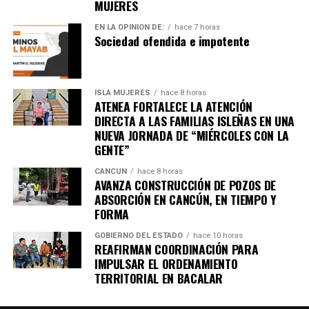
MUJERES
EN LA OPINIÓN DE:
hace 7 horas
Sociedad ofendida e impotente
Recibe las noticias al instante
Únete al canal oficial de WhatsApp de
ISLA MUJERES
hace 8 horas
Quinto Poder
y recibe las noticias más
ATENEA FORTALECE LA ATENCIÓN
importantes de Quintana Roo directamente
DIRECTA A LAS FAMILIAS ISLEÑAS EN UNA
en tu teléfono.
NUEVA JORNADA DE “MIÉRCOLES CON LA
GENTE”
Unirme al canal de WhatsApp
CANCÚN
hace 8 horas
AVANZA CONSTRUCCIÓN DE POZOS DE
ABSORCIÓN EN CANCÚN, EN TIEMPO Y
FORMA
GOBIERNO DEL ESTADO
hace 10 horas
REAFIRMAN COORDINACIÓN PARA
IMPULSAR EL ORDENAMIENTO
TERRITORIAL EN BACALAR