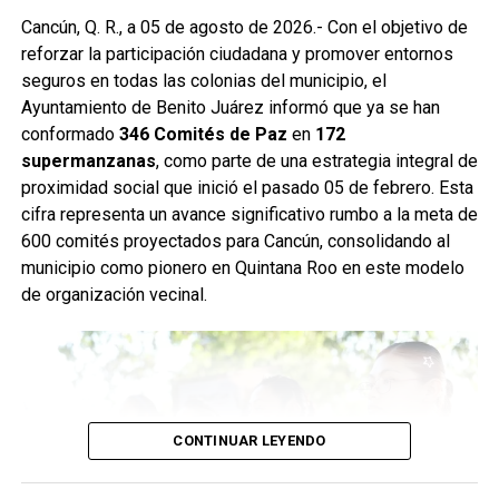
Como parte de las labores permanentes de prevención,
Cancún, Q. R., a 05 de agosto de 2026.- Con el objetivo de
también se realizaron desazolves en pozos de absorción
reforzar la participación ciudadana y promover entornos
de las supermanzanas 213 y 235, donde personal de
seguros en todas las colonias del municipio, el
Servicios Públicos retiró basura vegetal, tierra y otros
Ayuntamiento de Benito Juárez informó que ya se han
desechos que obstruyen el flujo pluvial. En la
conformado
346 Comités de Paz
en
172
Supermanzana 235 se complementó la jornada con una
supermanzanas
, como parte de una estrategia integral de
brigada de descacharrización para evitar la formación de
proximidad social que inició el pasado 05 de febrero. Esta
basureros clandestinos y promover la correcta
cifra representa un avance significativo rumbo a la meta de
disposición de muebles, electrodomésticos y llantas.
600 comités proyectados para Cancún, consolidando al
municipio como pionero en Quintana Roo en este modelo
Fuente: 5to Poder Agencia de Noticias
de organización vecinal.
CONTINUAR LEYENDO