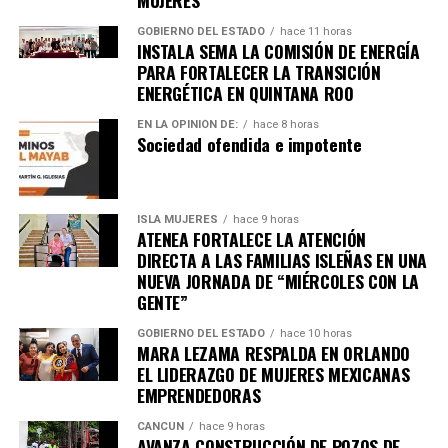
GOBIERNO DEL ESTADO
hace 11 horas
INSTALA SEMA LA COMISIÓN DE ENERGÍA
PARA FORTALECER LA TRANSICIÓN
ENERGÉTICA EN QUINTANA ROO
EN LA OPINIÓN DE:
hace 8 horas
Sociedad ofendida e impotente
Recibe las noticias al instante
Únete al canal oficial de WhatsApp de
ISLA MUJERES
hace 9 horas
Quinto Poder
y recibe las noticias más
ATENEA FORTALECE LA ATENCIÓN
importantes de Quintana Roo directamente
DIRECTA A LAS FAMILIAS ISLEÑAS EN UNA
en tu teléfono.
NUEVA JORNADA DE “MIÉRCOLES CON LA
GENTE”
Unirme al canal de WhatsApp
GOBIERNO DEL ESTADO
hace 10 horas
MARA LEZAMA RESPALDA EN ORLANDO
EL LIDERAZGO DE MUJERES MEXICANAS
EMPRENDEDORAS
CANCÚN
hace 9 horas
AVANZA CONSTRUCCIÓN DE POZOS DE