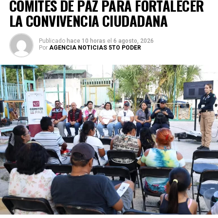
COMITÉS DE PAZ PARA FORTALECER
LA CONVIVENCIA CIUDADANA
Publicado
hace 10 horas
el
6 agosto, 2026
Por
AGENCIA NOTICIAS 5TO PODER
En la Supermanzana 200 se edificaron dos pozos sobre la
avenida Hacienda de Chunchucmil, mientras que en la
Supermanzana 201 se construyó uno más en la
intersección de las avenidas Hacienda de Chunchucmil y
Hacienda de la Ciénega. Estas acciones forman parte de
un programa mayor que incluye trabajos en las
supermanzanas 93, 94, 95, 96, 99, 100, 101, 102, 105, 251,
255 y 517.