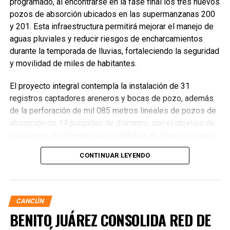
programado, al encontrarse en la fase final los tres nuevos
pozos de absorción ubicados en las supermanzanas 200
y 201. Esta infraestructura permitirá mejorar el manejo de
aguas pluviales y reducir riesgos de encharcamientos
durante la temporada de lluvias, fortaleciendo la seguridad
y movilidad de miles de habitantes.
El proyecto integral contempla la instalación de 31
registros captadores areneros y bocas de pozo, además
de la perforación de mil 085 metros lineales de pozos de
absorción de 14 pulgadas de diámetro, con el objetivo de
robustecer la infraestructura hidráulica en diversas zonas
de la ciudad. La Encargada de Despacho de la Presidencia
CONTINUAR LEYENDO
Municipal, Landy Guadalupe Canché Pantoja, supervisó
personalmente los avances junto con autoridades de
Obras Públicas y Construcción, verificando la nivelación de
vialidades donde se colocó la nueva infraestructura.
CANCÚN
BENITO JUÁREZ CONSOLIDA RED DE