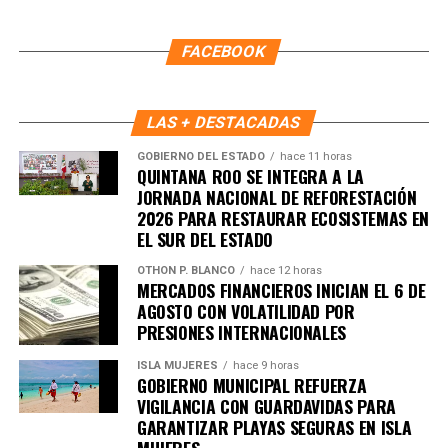
Este esquema de trabajo ha fortalecido la comunicación
entre autoridades y ciudadanía, permitiendo respuestas
FACEBOOK
más rápidas y una coordinación efectiva que impulsa la
construcción de paz en cada supermanzana. Con ello,
Benito Juárez avanza hacia un modelo de convivencia
LAS + DESTACADAS
basado en la participación activa, el respeto y la
GOBIERNO DEL ESTADO
hace 11 horas
responsabilidad compartida.
QUINTANA ROO SE INTEGRA A LA
JORNADA NACIONAL DE REFORESTACIÓN
Fuente: 5to Poder Agencia de Noticias
2026 PARA RESTAURAR ECOSISTEMAS EN
EL SUR DEL ESTADO
OTHON P. BLANCO
hace 12 horas
MERCADOS FINANCIEROS INICIAN EL 6 DE
AGOSTO CON VOLATILIDAD POR
PRESIONES INTERNACIONALES
ISLA MUJERES
hace 9 horas
GOBIERNO MUNICIPAL REFUERZA
VIGILANCIA CON GUARDAVIDAS PARA
GARANTIZAR PLAYAS SEGURAS EN ISLA
MUJERES