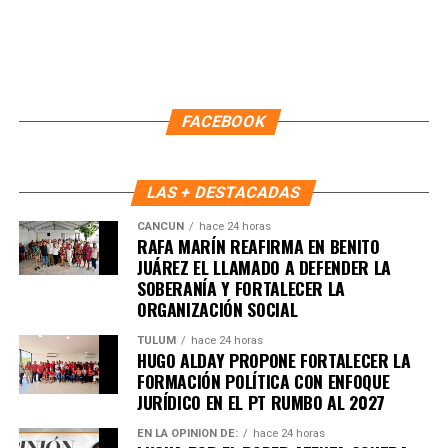
FACEBOOK
LAS + DESTACADAS
CANCÚN
hace 24 horas
RAFA MARÍN REAFIRMA EN BENITO
JUÁREZ EL LLAMADO A DEFENDER LA
SOBERANÍA Y FORTALECER LA
ORGANIZACIÓN SOCIAL
Recibe las noticias al instante
TULUM
hace 24 horas
HUGO ALDAY PROPONE FORTALECER LA
FORMACIÓN POLÍTICA CON ENFOQUE
Únete al canal oficial de WhatsApp de
JURÍDICO EN EL PT RUMBO AL 2027
Quinto Poder
y recibe las noticias más
importantes de Quintana Roo directamente
EN LA OPINIÓN DE:
hace 24 horas