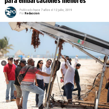
Publicado
hace 7 años
el
12 julio, 2019
Por
Redaccion