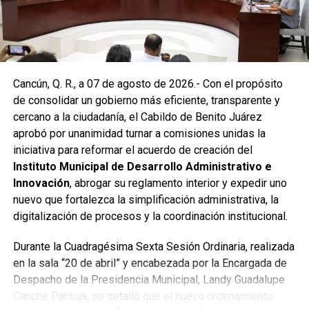
encharcamientos y mejorar el flujo hidráulico, lo que fue
reconocido por la comunidad como una respuesta
oportuna del gobierno municipal.
Las labores continuaron en la Supermanzana 236, donde
Cancún, Q. R., a 07 de agosto de 2026.- Con el propósito
se reconstruyó la losa de bóveda y se instaló una nueva
de consolidar un gobierno más eficiente, transparente y
rejilla en un pozo dañado por el tránsito de vehículos
cercano a la ciudadanía, el Cabildo de Benito Juárez
pesados. De manera simultánea, se recuperó un espacio
aprobó por unanimidad turnar a comisiones unidas la
público utilizado como basurero clandestino, del cual se
iniciativa para reformar el acuerdo de creación del
han retirado aproximadamente 150 toneladas de
Instituto Municipal de Desarrollo Administrativo e
escombros, cacharros y desechos vegetales. Se estima
Innovación
, abrogar su reglamento interior y expedir uno
que el saneamiento concluirá en dos días.
nuevo que fortalezca la simplificación administrativa, la
Finalmente, las Unidades Verdes de SIRESOL Cancún
digitalización de procesos y la coordinación institucional.
reforzarán la vigilancia para evitar que el área vuelva a
Durante la Cuadragésima Sexta Sesión Ordinaria, realizada
convertirse en punto de disposición ilegal de basura. El
en la sala “20 de abril” y encabezada por la Encargada de
Ayuntamiento exhortó a la ciudadanía a reportar estas
Despacho de la Presidencia Municipal, Landy Guadalupe
prácticas y sumarse al esfuerzo colectivo para mantener
Canché Pantoja, se detalló que el nuevo ordenamiento
un Cancún limpio y con prosperidad compartida.