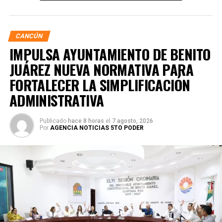
seguros y funcionales.
CANCÚN
IMPULSA AYUNTAMIENTO DE BENITO
JUÁREZ NUEVA NORMATIVA PARA
FORTALECER LA SIMPLIFICACIÓN
ADMINISTRATIVA
Publicado
hace 8 horas
el
7 agosto, 2026
Por
AGENCIA NOTICIAS 5TO PODER
Posteriormente, en la Supermanzana 238, se atendió la
solicitud de vecinos mediante el desazolve de un pozo
pluvial localizado en el cruce de la Calle 53 con Calle 112.
Con apoyo de una máquina perforadora y una unidad
Vactor, se liberó el captador para prevenir