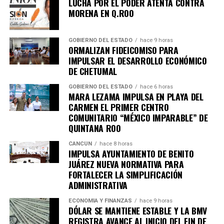
LUCHA POR EL PODER ATENTA CONTRA
en tu teléfono.
MORENA EN Q.ROO
Unirme al canal de WhatsApp
GOBIERNO DEL ESTADO
hace 9 horas
ORMALIZAN FIDEICOMISO PARA
IMPULSAR EL DESARROLLO ECONÓMICO
DE CHETUMAL
GOBIERNO DEL ESTADO
hace 6 horas
MARA LEZAMA IMPULSA EN PLAYA DEL
CARMEN EL PRIMER CENTRO
COMUNITARIO “MÉXICO IMPARABLE” DE
QUINTANA ROO
CANCÚN
hace 8 horas
IMPULSA AYUNTAMIENTO DE BENITO
JUÁREZ NUEVA NORMATIVA PARA
FORTALECER LA SIMPLIFICACIÓN
ADMINISTRATIVA
ECONOMÍA Y FINANZAS
hace 9 horas
DÓLAR SE MANTIENE ESTABLE Y LA BMV
REGISTRA AVANCE AL INICIO DEL FIN DE