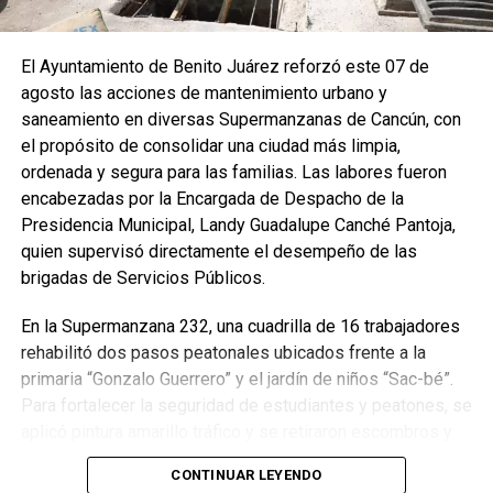
El Ayuntamiento de Benito Juárez reforzó este 07 de
agosto las acciones de mantenimiento urbano y
saneamiento en diversas Supermanzanas de Cancún, con
el propósito de consolidar una ciudad más limpia,
ordenada y segura para las familias. Las labores fueron
encabezadas por la Encargada de Despacho de la
Presidencia Municipal, Landy Guadalupe Canché Pantoja,
quien supervisó directamente el desempeño de las
brigadas de Servicios Públicos.
En la Supermanzana 232, una cuadrilla de 16 trabajadores
rehabilitó dos pasos peatonales ubicados frente a la
primaria “Gonzalo Guerrero” y el jardín de niños “Sac-bé”.
Para fortalecer la seguridad de estudiantes y peatones, se
aplicó pintura amarillo tráfico y se retiraron escombros y
residuos vegetales acumulados en la zona. Estas
CONTINUAR LEYENDO
acciones buscan garantizar entornos escolares más