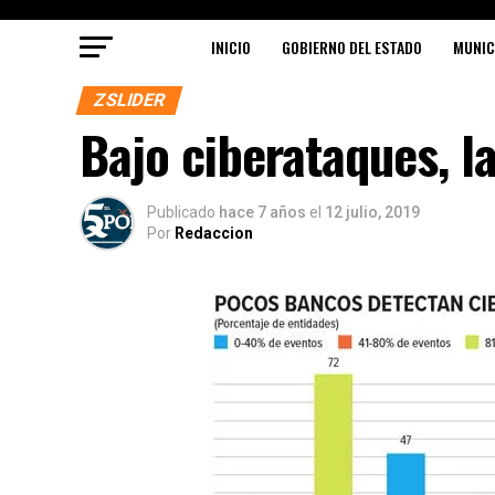
INICIO
GOBIERNO DEL ESTADO
MUNIC
ZSLIDER
Bajo ciberataques, l
Publicado
hace 7 años
el
12 julio, 2019
Por
Redaccion