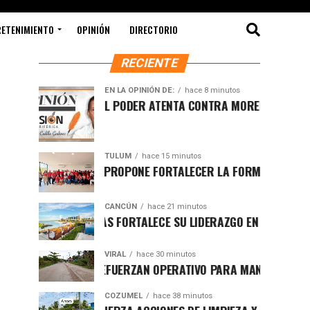
RETENIMIENTO
OPINIÓN
DIRECTORIO
RECIENTE
EN LA OPINIÓN DE:
hace 8 minutos
LUCHA POR EL PODER ATENTA CONTRA MORENA EN Q.ROO
TULUM
hace 15 minutos
HUGO ALDAY PROPONE FORTALECER LA FORMACIÓN POLÍTICA
CANCÚN
hace 21 minutos
GRUPO BRISAS FORTALECE SU LIDERAZGO EN RESPONSABILID
VIRAL
hace 30 minutos
BRIGADAS REFUERZAN OPERATIVO PARA MANTENER CALLES T
COZUMEL
hace 38 minutos