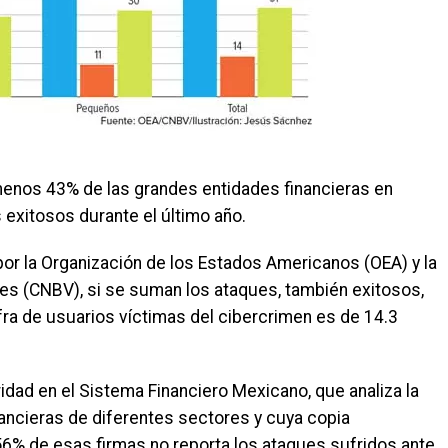
enos 43% de las grandes entidades financieras en
 exitosos durante el último año.
or la Organización de los Estados Americanos (OEA) y la
es (CNBV), si se suman los ataques, también exitosos,
ifra de usuarios víctimas del cibercrimen es de 14.3
dad en el Sistema Financiero Mexicano, que analiza la
nancieras de diferentes sectores y cuya copia
 56% de esas firmas no reporta los ataques sufridos ante