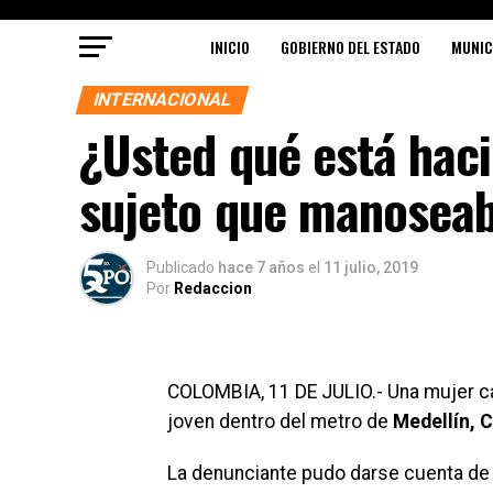
INICIO
GOBIERNO DEL ESTADO
MUNIC
INTERNACIONAL
¿Usted qué está hac
sujeto que manoseab
Publicado
hace 7 años
el
11 julio, 2019
Por
Redaccion
COLOMBIA, 11 DE JULIO.- Una mujer c
joven dentro del metro de
Medellín, 
La denunciante pudo darse cuenta de q