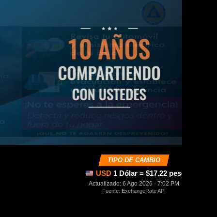
TIPO DE CAMBIO
USD
1 Dólar = $17.22 pesos mexica
Actualizado: 6 Ago 2026 · 7:02 PM
Fuente: ExchangeRate API