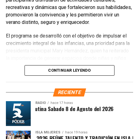
oficiales para su atención oportuna.
recreativas y dinámicas que fortalecieron sus habilidades,
promovieron la convivencia y les permitieron vivir un
Fuente: 5to Poder Agencia de Noticias
verano distinto, seguro y enriquecedor.
El programa se desarrolló con el objetivo de impulsar el
crecimiento integral de las infancias, una prioridad para la
presidenta municipal Mary Hernández, quien ha reiterado
la importancia de generar espacios donde niñas y niños
puedan aprender, expresarse y convivir de manera sana.
CONTINUAR LEYENDO
Las actividades incluyeron talleres artísticos, juegos
formativos y dinámicas grupales que fomentaron valores
como el respeto, la solidaridad y el trabajo en equipo.
RECIENTE
RADIO
hace 17 horas
Síntesis Matutina Sabado 8 de Agosto del 2026
ISLA MUJERES
hace 19 horas
VICHE ISLEÑO 2026 REÚNE TALENTO Y TRADICIÓN EN ISLA MUJER