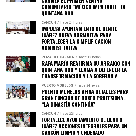
CARMEN EL PRIMER CENTRO
Unirme al canal de WhatsApp
COMUNITARIO “MÉXICO IMPARABLE” DE
QUINTANA ROO
CANCÚN
hace 24 horas
IMPULSA AYUNTAMIENTO DE BENITO
JUÁREZ NUEVA NORMATIVA PARA
FORTALECER LA SIMPLIFICACIÓN
ADMINISTRATIVA
PLAYA DEL CARMEN
hace 19 horas
RAFA MARÍN REAFIRMA SU ARRAIGO CON
QUINTANA ROO Y LLAMA A DEFENDER LA
TRANSFORMACIÓN Y LA SOBERANÍA
PUERTO MORELOS
hace 24 horas
PUERTO MORELOS AFINA DETALLES PARA
GRAN FUNCIÓN DE BOXEO PROFESIONAL
“LA DINASTÍA CONTINÚA”
CANCÚN
hace 22 horas
FORTALECE AYUNTAMIENTO DE BENITO
JUÁREZ ACCIONES INTEGRALES PARA UN
CANCÚN LIMPIO Y ORDENADO