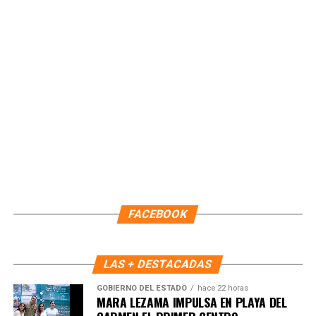
Recibe las noticias al instante
FACEBOOK
Únete al canal oficial de WhatsApp de
Quinto Poder
y recibe las noticias más
LAS + DESTACADAS
importantes de Quintana Roo directamente
GOBIERNO DEL ESTADO
hace 22 horas
en tu teléfono.
MARA LEZAMA IMPULSA EN PLAYA DEL