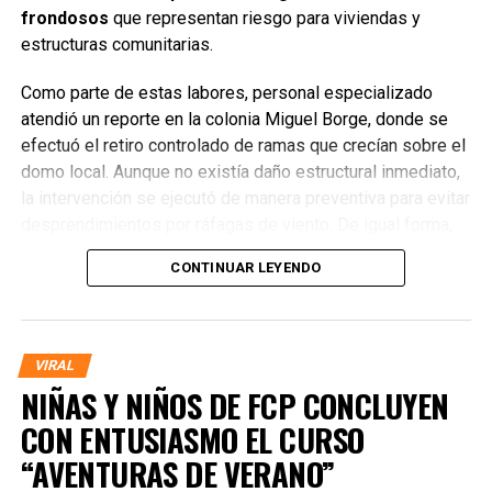
frondosos
que representan riesgo para viviendas y
estructuras comunitarias.
Como parte de estas labores, personal especializado
atendió un reporte en la colonia Miguel Borge, donde se
efectuó el retiro controlado de ramas que crecían sobre el
domo local. Aunque no existía daño estructural inmediato,
la intervención se ejecutó de manera preventiva para evitar
desprendimientos por ráfagas de viento. De igual forma,
se atendieron solicitudes de familias de la zona, retirando
CONTINUAR LEYENDO
ramas y troncos cercanos a los hogares que podrían
comprometer la seguridad ante un evento meteorológico
severo.
VIRAL
NIÑAS Y NIÑOS DE FCP CONCLUYEN
CON ENTUSIASMO EL CURSO
“AVENTURAS DE VERANO”