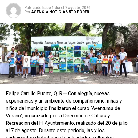
Publicado
hace 1 día
el
7 agosto, 2026
Por
AGENCIA NOTICIAS 5TO PODER
Durante estas maniobras, realizadas a alturas
considerables, se aplica estrictamente el uso de
equipo
de protección personal
, garantizando la integridad del
personal operativo. Las autoridades recalcaron que estas
acciones no implican tala indiscriminada: se emplean
técnicas de
poda selectiva
, enfocadas únicamente en
eliminar partes inestables o frondosas que puedan
representar un riesgo para la población.
Felipe Carrillo Puerto, Q. R.— Con alegría, nuevas
El incremento de vientos y lluvias intermitentes ha
experiencias y un ambiente de compañerismo, niñas y
elevado la demanda ciudadana de este servicio, por lo que
niños del municipio finalizaron el curso “Aventuras de
Protección Civil y Bomberos mantienen una respuesta
Verano”, organizado por la Dirección de Cultura y
inmediata para prevenir el desplome de árboles sobre
Recreación del H. Ayuntamiento, realizado del 20 de julio
viviendas y mitigar riesgos. Se exhorta a la ciudadanía a
al 7 de agosto. Durante este periodo, las y los
reportar cualquier situación de vulnerabilidad a los canales
participantes disfrutaron de actividades culturales,