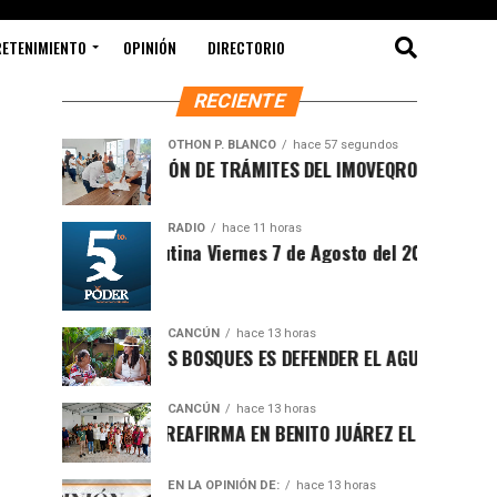
RETENIMIENTO
OPINIÓN
DIRECTORIO
RECIENTE
OTHON P. BLANCO
hace 57 segundos
MODERNIZACIÓN DE TRÁMITES DEL IMOVEQROO ACERCA SERVIC
RADIO
hace 11 horas
Sintesis Matutina Viernes 7 de Agosto del 2026
CANCÚN
hace 13 horas
PROTEGER LOS BOSQUES ES DEFENDER EL AGUA Y EL FUTURO DE
CANCÚN
hace 13 horas
RAFA MARÍN REAFIRMA EN BENITO JUÁREZ EL LLAMADO A DEFE
EN LA OPINIÓN DE:
hace 13 horas