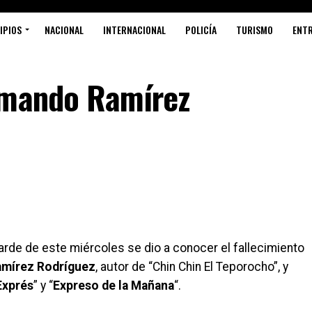
IPIOS
NACIONAL
INTERNACIONAL
POLICÍA
TURISMO
ENT
rmando Ramírez
rde de este miércoles se dio a conocer el fallecimiento
amírez Rodríguez
, autor de “Chin Chin El Teporocho”, y
Exprés
” y “
Expreso de la Mañana
“.