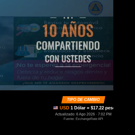
TIPO DE CAMBIO
USD
1 Dólar = $17.22 pesos mexica
Actualizado: 6 Ago 2026 · 7:02 PM
Fuente: ExchangeRate API