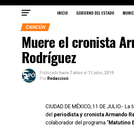
INICIO
GOBIERNO DEL ESTADO
MUNIC
CANCÚN
Muere el cronista A
Rodríguez
Publicado
hace 7 años
el
11 julio, 2019
Por
Redaccion
CIUDAD DE MÉXICO, 11 DE JULIO.- La ta
del
periodista y cronista Armando R
colaborador del programa “
Matutino 