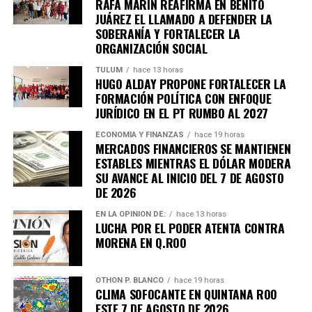
RAFA MARÍN REAFIRMA EN BENITO
muertos en el sur de África
JUÁREZ EL LLAMADO A DEFENDER LA
SOBERANÍA Y FORTALECER LA
Lluvias torrenciales provocaron
inundaciones severas
ORGANIZACIÓN SOCIAL
en Mozambique, Sudáfrica y Zimbabue, dejando más de
TULUM
hace 13 horas
100 fallecidos y miles de viviendas destruidas. Equipos
HUGO ALDAY PROPONE FORTALECER LA
de rescate continúan trabajando en zonas incomunicadas.
FORMACIÓN POLÍTICA CON ENFOQUE
JURÍDICO EN EL PT RUMBO AL 2027
7. Uganda vive jornada violenta tras
ECONOMÍA Y FINANZAS
hace 19 horas
MERCADOS FINANCIEROS SE MANTIENEN
arresto de Bobi Wine
ESTABLES MIENTRAS EL DÓLAR MODERA
SU AVANCE AL INICIO DEL 7 DE AGOSTO
Al menos siete personas murieron en enfrentamientos
DE 2026
entre manifestantes y fuerzas de seguridad luego de la
EN LA OPINIÓN DE:
hace 13 horas
detención del líder opositor
Bobi Wine
, trasladado en
LUCHA POR EL PODER ATENTA CONTRA
helicóptero a un destino no revelado. Organizaciones
MORENA EN Q.ROO
internacionales expresaron preocupación por el clima
electoral.
OTHON P. BLANCO
hace 19 horas
CLIMA SOFOCANTE EN QUINTANA ROO
8. Expresidente surcoreano Yoon
ESTE 7 DE AGOSTO DE 2026