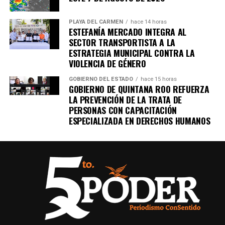
Suk Yeol es condenado a cinco años
PLAYA DEL CARMEN
hace 14 horas
ESTEFANÍA MERCADO INTEGRA AL
Un tribunal de Corea del Sur sentenció al exmandatario a
SECTOR TRANSPORTISTA A LA
cinco años de prisión
por obstrucción de justicia
ESTRATEGIA MUNICIPAL CONTRA LA
relacionada con la declaración de ley marcial en 2024. La
VIOLENCIA DE GÉNERO
defensa anunció que apelará el fallo.
GOBIERNO DEL ESTADO
hace 15 horas
GOBIERNO DE QUINTANA ROO REFUERZA
9. Canadá y China firman acuerdo
LA PREVENCIÓN DE LA TRATA DE
PERSONAS CON CAPACITACIÓN
comercial clave
ESPECIALIZADA EN DERECHOS HUMANOS
Tras una cumbre bilateral en Beijing, ambos países
anunciaron un pacto que incluye la
reducción de
aranceles
a vehículos eléctricos chinos y la disminución
de tarifas al canola canadiense, en un intento por
estabilizar relaciones económicas.
10. EE.UU. y Taiwán reducen