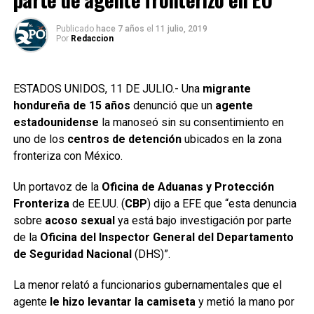
Publicado
hace 7 años
el
11 julio, 2019
Por
Redaccion
ESTADOS UNIDOS, 11 DE JULIO.- Una
migrante
hondureña de 15 años
denunció que un
agente
estadounidense
la manoseó sin su consentimiento en
uno de los
centros de detención
ubicados en la zona
fronteriza con México.
Un portavoz de la
Oficina de Aduanas y Protección
Fronteriza
de EE.UU. (
CBP
) dijo a EFE que “esta denuncia
sobre
acoso sexual
ya está bajo investigación por parte
de la
Oficina del Inspector General del Departamento
de Seguridad Nacional
(DHS)”.
La menor relató a funcionarios gubernamentales que el
agente
le hizo levantar la camiseta
y metió la mano por