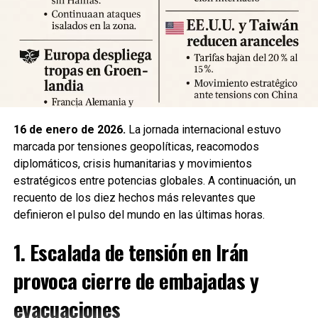
significativas y llaman a mantener la calma y preparar
suministros básicos. Las autoridades locales han
habilitado centros de atención para damnificados y piden a
la ciudadanía priorizar la seguridad y la cooperación con
los equipos de respuesta.
Fuente: 5to Poder Agencia de Noticias
16 de enero de 2026.
La jornada internacional estuvo
marcada por tensiones geopolíticas, reacomodos
diplomáticos, crisis humanitarias y movimientos
estratégicos entre potencias globales. A continuación, un
recuento de los diez hechos más relevantes que
definieron el pulso del mundo en las últimas horas.
1. Escalada de tensión en Irán
provoca cierre de embajadas y
evacuaciones