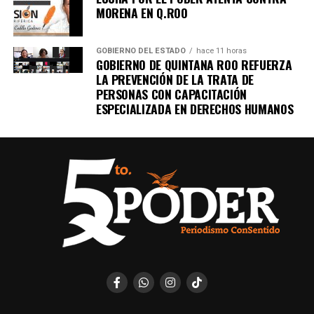
Recibe las noticias al instante
MORENA EN Q.ROO
Únete al canal oficial de WhatsApp de
GOBIERNO DEL ESTADO
hace 11 horas
Quinto Poder
y recibe las noticias más
GOBIERNO DE QUINTANA ROO REFUERZA
importantes de Quintana Roo directamente
LA PREVENCIÓN DE LA TRATA DE
en tu teléfono.
PERSONAS CON CAPACITACIÓN
ESPECIALIZADA EN DERECHOS HUMANOS
Unirme al canal de WhatsApp