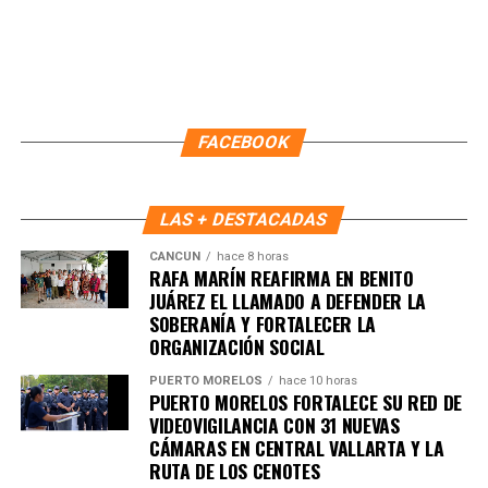
ambiental.
Finalmente, Marybel Villegas afirmó que reforestar es
proteger el agua, regenerar los suelos y construir
bienestar para las comunidades. “Defender nuestros
recursos naturales también significa defender nuestra
FACEBOOK
calidad de vida”, expresó.
Fuente: 5to Poder Agencia de Noticias
LAS + DESTACADAS
CANCÚN
hace 8 horas
RAFA MARÍN REAFIRMA EN BENITO
JUÁREZ EL LLAMADO A DEFENDER LA
SOBERANÍA Y FORTALECER LA
ORGANIZACIÓN SOCIAL
PUERTO MORELOS
hace 10 horas
PUERTO MORELOS FORTALECE SU RED DE
VIDEOVIGILANCIA CON 31 NUEVAS
CÁMARAS EN CENTRAL VALLARTA Y LA
RUTA DE LOS CENOTES