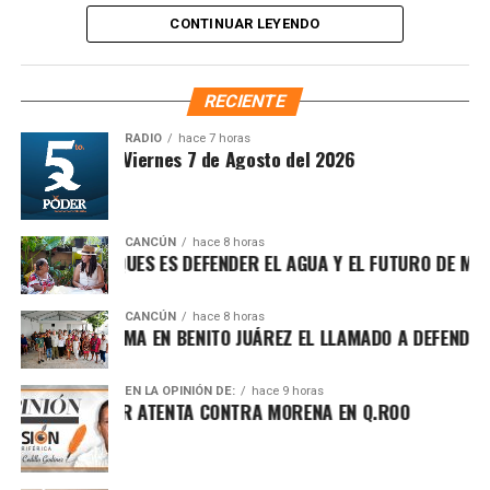
donde se plantarán más de 6.6 millones de árboles,
CONTINUAR LEYENDO
arbustos y plantas herbáceas, además de la dispersión de
semillas para acelerar la restauración de los ecosistemas.
Subrayó que la magnitud de este esfuerzo responde a los
RECIENTE
desafíos ambientales del país, que cada año pierde más
de 203 mil hectáreas por deforestación y enfrenta daños
RADIO
hace 7 horas
ntesis Matutina Viernes 7 de Agosto del 2026
por incendios, plagas y enfermedades.
CANCÚN
hace 8 horas
R LOS BOSQUES ES DEFENDER EL AGUA Y EL FUTURO DE MÉXICO
CANCÚN
hace 8 horas
RÍN REAFIRMA EN BENITO JUÁREZ EL LLAMADO A DEFENDER LA
EN LA OPINIÓN DE:
hace 9 horas
POR EL PODER ATENTA CONTRA MORENA EN Q.ROO