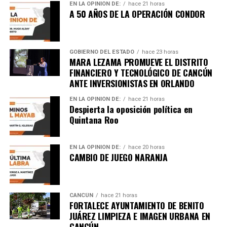
EN LA OPINIÓN DE:
hace 21 horas
Unirme al canal de WhatsApp
A 50 AÑOS DE LA OPERACIÓN CONDOR
GOBIERNO DEL ESTADO
hace 23 horas
MARA LEZAMA PROMUEVE EL DISTRITO
FINANCIERO Y TECNOLÓGICO DE CANCÚN
ANTE INVERSIONISTAS EN ORLANDO
EN LA OPINIÓN DE:
hace 21 horas
Despierta la oposición política en
Quintana Roo
EN LA OPINIÓN DE:
hace 20 horas
CAMBIO DE JUEGO NARANJA
CANCÚN
hace 21 horas
FORTALECE AYUNTAMIENTO DE BENITO
JUÁREZ LIMPIEZA E IMAGEN URBANA EN
CANCÚN