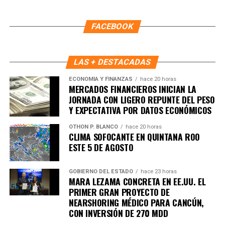
FACEBOOK
LAS + DESTACADAS
ECONOMÍA Y FINANZAS
hace 20 horas
MERCADOS FINANCIEROS INICIAN LA
JORNADA CON LIGERO REPUNTE DEL PESO
Y EXPECTATIVA POR DATOS ECONÓMICOS
OTHON P. BLANCO
hace 20 horas
CLIMA SOFOCANTE EN QUINTANA ROO
Recibe las noticias al instante
ESTE 5 DE AGOSTO
Únete al canal oficial de WhatsApp de
GOBIERNO DEL ESTADO
hace 23 horas
MARA LEZAMA CONCRETA EN EE.UU. EL
Quinto Poder
y recibe las noticias más
PRIMER GRAN PROYECTO DE
importantes de Quintana Roo directamente
NEARSHORING MÉDICO PARA CANCÚN,
en tu teléfono.
CON INVERSIÓN DE 270 MDD