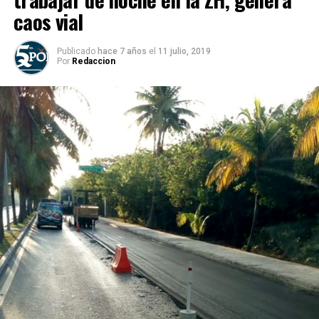
caos vial
Publicado
hace 7 años
el
11 julio, 2019
Por
Redaccion