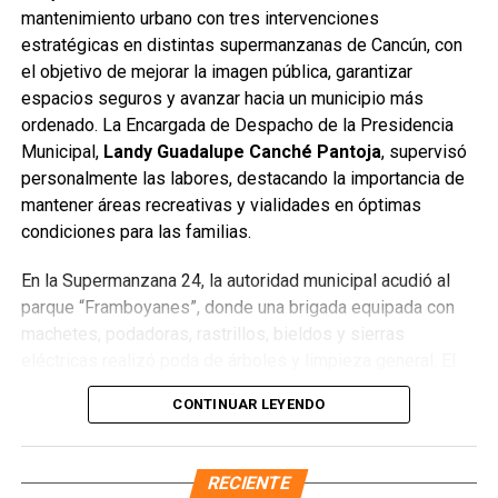
según cada modalidad.
mantenimiento urbano con tres intervenciones
estratégicas en distintas supermanzanas de Cancún, con
Asimismo, se destacó que en las oficinas del IMDAI se
el objetivo de mejorar la imagen pública, garantizar
puede tramitar el certificado de discapacidad para quienes
espacios seguros y avanzar hacia un municipio más
aún no lo tengan, lo que facilita realizar todo el proceso en
ordenado. La Encargada de Despacho de la Presidencia
un solo lugar, con atención inclusiva y sin trámites
Municipal,
Landy Guadalupe Canché Pantoja
, supervisó
adicionales.
personalmente las labores, destacando la importancia de
mantener áreas recreativas y vialidades en óptimas
La Ruta 27, de 64 kilómetros, conectará diversas zonas
condiciones para las familias.
habitacionales con avenidas principales y la nueva
infraestructura del Puente Nichupté, fortaleciendo la
En la Supermanzana 24, la autoridad municipal acudió al
movilidad segura y moderna en Cancún.
parque “Framboyanes”, donde una brigada equipada con
machetes, podadoras, rastrillos, bieldos y sierras
Fuente: 5to Poder Agencia de Noticias
eléctricas realizó poda de árboles y limpieza general. El
director de Parques y Áreas Jardinadas,
Sergio Manuel
CONTINUAR LEYENDO
Torres Chávez
, informó que se atendieron
9 mil 750
metros cuadrados
y se retiraron
30 metros cúbicos de
desechos
, principalmente vegetales. Asimismo, exhortó a
RECIENTE
los vecinos a conservar el área en buen estado para evitar