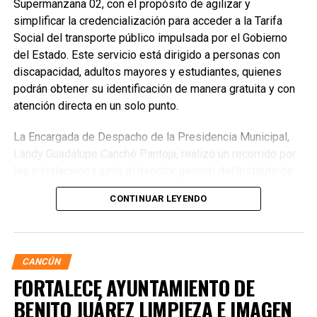
Supermanzana 02, con el propósito de agilizar y
simplificar la credencialización para acceder a la Tarifa
Social del transporte público impulsada por el Gobierno
del Estado. Este servicio está dirigido a personas con
discapacidad, adultos mayores y estudiantes, quienes
podrán obtener su identificación de manera gratuita y con
atención directa en un solo punto.
La Encargada de Despacho de la Presidencia Municipal,
Landy Guadalupe Canché Pantoja, realizó un recorrido por
las instalaciones junto al director general del Instituto de
Movilidad de Quintana Roo (IMOVEQROO), Rafael
CONTINUAR LEYENDO
Hernández Kotasek, y la titular del IMDAI, Bárbara
Jackeline Iturralde Ortiz, para verificar la operación del
módulo y constatar la atención brindada a la ciudadanía.
CANCÚN
FORTALECE AYUNTAMIENTO DE
BENITO JUÁREZ LIMPIEZA E IMAGEN