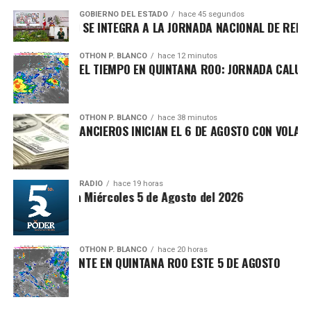
acumulación de basura y fauna nociva.
GOBIERNO DEL ESTADO
hace 45 segundos
UINTANA ROO SE INTEGRA A LA JORNADA NACIONAL DE REFORES
OTHON P. BLANCO
hace 12 minutos
RONÓSTICO DEL TIEMPO EN QUINTANA ROO: JORNADA CALUROSA 
OTHON P. BLANCO
hace 38 minutos
ERCADOS FINANCIEROS INICIAN EL 6 DE AGOSTO CON VOLATILI
Recibe las noticias al instante
RADIO
hace 19 horas
tesis Matutina Miércoles 5 de Agosto del 2026
Únete al canal oficial de WhatsApp de
Quinto Poder
y recibe las noticias más
Posteriormente, en la Supermanzana 215, frente a los
importantes de Quintana Roo directamente
OTHON P. BLANCO
hace 20 horas
fraccionamientos Los Santos y La Guadalupana, se llevó a
LIMA SOFOCANTE EN QUINTANA ROO ESTE 5 DE AGOSTO
en tu teléfono.
cabo la limpieza y clausura de un basurero clandestino con
apoyo de
SIRESOL Cancún
, organismo que ha
Unirme al canal de WhatsApp
recolectado
150 toneladas de escombro, cacharros y