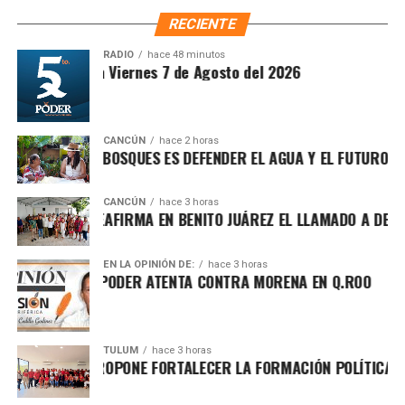
importantes de Quintana Roo directamente
occidentales reiteraron llamados a sus ciudadanos para
RECIENTE
en tu teléfono.
abandonar el territorio iraní.
RADIO
hace 48 minutos
ntesis Matutina Viernes 7 de Agosto del 2026
2. Estados Unidos pospone ataque
Unirme al canal de WhatsApp
contra Irán tras presiones
CANCÚN
hace 2 horas
regionales
TEGER LOS BOSQUES ES DEFENDER EL AGUA Y EL FUTURO DE MÉ
Fuentes diplomáticas señalaron que el presidente de
CANCÚN
hace 3 horas
FA MARÍN REAFIRMA EN BENITO JUÁREZ EL LLAMADO A DEFENDE
Estados Unidos decidió
aplazar una acción militar
contra Irán luego de recibir presiones de Arabia Saudita,
Catar e Israel, quienes advirtieron sobre el riesgo de una
EN LA OPINIÓN DE:
hace 3 horas
CHA POR EL PODER ATENTA CONTRA MORENA EN Q.ROO
escalada regional. Washington evalúa nuevas sanciones
dirigidas a altos funcionarios iraníes.
3. Avanza plan internacional para la
TULUM
hace 3 horas
GO ALDAY PROPONE FORTALECER LA FORMACIÓN POLÍTICA CON E
transición política en Gaza