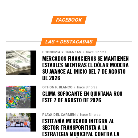
5. UE y Mercosur ultiman detalles
FACEBOOK
para firmar acuerdo histórico
Representantes de Brasil, Argentina, Paraguay y Uruguay
LAS + DESTACADAS
se reunieron con autoridades europeas para cerrar los
ECONOMÍA Y FINANZAS
hace 8 horas
últimos puntos del
acuerdo comercial UE–Mercosur
,
MERCADOS FINANCIEROS SE MANTIENEN
cuya firma está prevista para mañana. El pacto es
ESTABLES MIENTRAS EL DÓLAR MODERA
considerado uno de los más amplios de la última década.
SU AVANCE AL INICIO DEL 7 DE AGOSTO
DE 2026
6. Inundaciones dejan más de cien
OTHON P. BLANCO
hace 8 horas
CLIMA SOFOCANTE EN QUINTANA ROO
muertos en el sur de África
ESTE 7 DE AGOSTO DE 2026
Lluvias torrenciales provocaron
inundaciones severas
PLAYA DEL CARMEN
hace 3 horas
en Mozambique, Sudáfrica y Zimbabue, dejando más de
ESTEFANÍA MERCADO INTEGRA AL
100 fallecidos y miles de viviendas destruidas. Equipos
SECTOR TRANSPORTISTA A LA
de rescate continúan trabajando en zonas incomunicadas.
ESTRATEGIA MUNICIPAL CONTRA LA