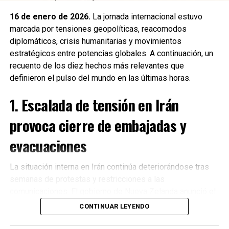
16 de enero de 2026.
La jornada internacional estuvo
marcada por tensiones geopolíticas, reacomodos
diplomáticos, crisis humanitarias y movimientos
estratégicos entre potencias globales. A continuación, un
recuento de los diez hechos más relevantes que
definieron el pulso del mundo en las últimas horas.
1. Escalada de tensión en Irán
provoca cierre de embajadas y
evacuaciones
La situación interna en Irán continúa deteriorándose tras
semanas de protestas y restricciones a las
Recibe las noticias al instante
comunicaciones. El gobierno de Nueva Zelanda anunció el
cierre de su embajada en Teherán
y la evacuación
CONTINUAR LEYENDO
Únete al canal oficial de WhatsApp de
inmediata de su personal diplomático ante el incremento
Quinto Poder
y recibe las noticias más
de riesgos para la seguridad. Diversos países