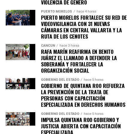
VIOLENCIA DE GÉNERO
7. Uganda vive jornada violenta tras
PUERTO MORELOS
hace 4 horas
PUERTO MORELOS FORTALECE SU RED DE
arresto de Bobi Wine
VIDEOVIGILANCIA CON 31 NUEVAS
CÁMARAS EN CENTRAL VALLARTA Y LA
Al menos siete personas murieron en enfrentamientos
RUTA DE LOS CENOTES
entre manifestantes y fuerzas de seguridad luego de la
CANCÚN
hace 3 horas
detención del líder opositor
Bobi Wine
, trasladado en
RAFA MARÍN REAFIRMA EN BENITO
helicóptero a un destino no revelado. Organizaciones
JUÁREZ EL LLAMADO A DEFENDER LA
internacionales expresaron preocupación por el clima
SOBERANÍA Y FORTALECER LA
ORGANIZACIÓN SOCIAL
electoral.
GOBIERNO DEL ESTADO
hace 5 horas
8. Expresidente surcoreano Yoon
GOBIERNO DE QUINTANA ROO REFUERZA
LA PREVENCIÓN DE LA TRATA DE
Suk Yeol es condenado a cinco años
PERSONAS CON CAPACITACIÓN
ESPECIALIZADA EN DERECHOS HUMANOS
Un tribunal de Corea del Sur sentenció al exmandatario a
GOBIERNO DEL ESTADO
hace 5 horas
cinco años de prisión
por obstrucción de justicia
IMPULSA QUINTANA ROO GOBIERNO Y
relacionada con la declaración de ley marcial en 2024. La
JUSTICIA ABIERTA CON CAPACITACIÓN
ESPECIALIZADA
defensa anunció que apelará el fallo.