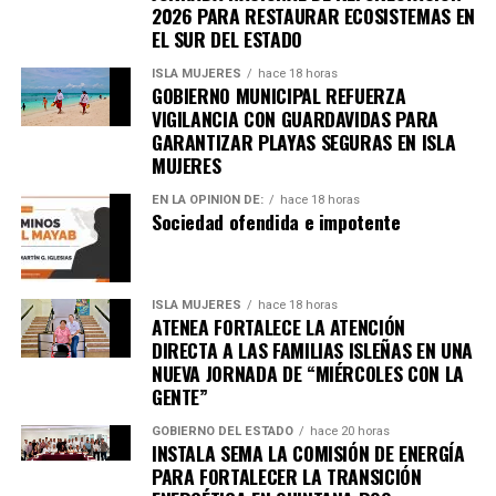
2026 PARA RESTAURAR ECOSISTEMAS EN
EL SUR DEL ESTADO
ISLA MUJERES
hace 18 horas
GOBIERNO MUNICIPAL REFUERZA
VIGILANCIA CON GUARDAVIDAS PARA
GARANTIZAR PLAYAS SEGURAS EN ISLA
MUJERES
EN LA OPINIÓN DE:
hace 18 horas
Sociedad ofendida e impotente
ISLA MUJERES
hace 18 horas
ATENEA FORTALECE LA ATENCIÓN
DIRECTA A LAS FAMILIAS ISLEÑAS EN UNA
NUEVA JORNADA DE “MIÉRCOLES CON LA
Recibe las noticias al instante
GENTE”
GOBIERNO DEL ESTADO
hace 20 horas
Únete al canal oficial de WhatsApp de
INSTALA SEMA LA COMISIÓN DE ENERGÍA
Quinto Poder
y recibe las noticias más
PARA FORTALECER LA TRANSICIÓN
importantes de Quintana Roo directamente