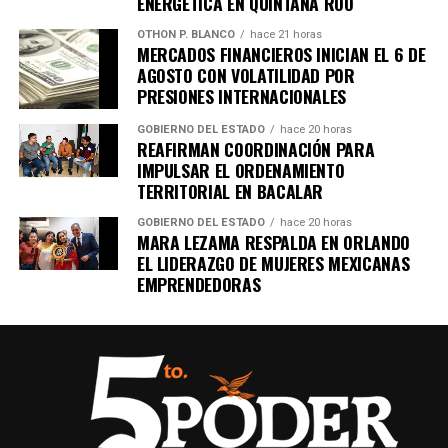
ENERGÉTICA EN QUINTANA ROO
en tu teléfono.
OTHON P. BLANCO
hace 21 horas
MERCADOS FINANCIEROS INICIAN EL 6 DE
AGOSTO CON VOLATILIDAD POR
Unirme al canal de WhatsApp
PRESIONES INTERNACIONALES
GOBIERNO DEL ESTADO
hace 20 horas
REAFIRMAN COORDINACIÓN PARA
IMPULSAR EL ORDENAMIENTO
TERRITORIAL EN BACALAR
GOBIERNO DEL ESTADO
hace 20 horas
MARA LEZAMA RESPALDA EN ORLANDO
EL LIDERAZGO DE MUJERES MEXICANAS
EMPRENDEDORAS