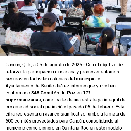
En la Supermanzana 200 se edificaron dos pozos sobre la
avenida Hacienda de Chunchucmil, mientras que en la
Supermanzana 201 se construyó uno más en la
intersección de las avenidas Hacienda de Chunchucmil y
Hacienda de la Ciénega. Estas acciones forman parte de
un programa mayor que incluye trabajos en las
supermanzanas 93, 94, 95, 96, 99, 100, 101, 102, 105, 251,
255 y 517.
Como parte de las labores permanentes de prevención,
Cancún, Q. R., a 05 de agosto de 2026.- Con el objetivo de
también se realizaron desazolves en pozos de absorción
reforzar la participación ciudadana y promover entornos
de las supermanzanas 213 y 235, donde personal de
seguros en todas las colonias del municipio, el
Servicios Públicos retiró basura vegetal, tierra y otros
Ayuntamiento de Benito Juárez informó que ya se han
desechos que obstruyen el flujo pluvial. En la
conformado
346 Comités de Paz
en
172
Supermanzana 235 se complementó la jornada con una
supermanzanas
, como parte de una estrategia integral de
brigada de descacharrización para evitar la formación de
proximidad social que inició el pasado 05 de febrero. Esta
basureros clandestinos y promover la correcta
cifra representa un avance significativo rumbo a la meta de
disposición de muebles, electrodomésticos y llantas.
600 comités proyectados para Cancún, consolidando al
municipio como pionero en Quintana Roo en este modelo