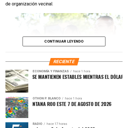
Fuente: 5to Poder Agencia de Noticias
de organización vecinal.
CONTINUAR LEYENDO
RECIENTE
ECONOMÍA Y FINANZAS
hace 1 hora
FINANCIEROS SE MANTIENEN ESTABLES MIENTRAS EL DÓLAR MOD
Desde su implementación, los comités han permitido que
OTHON P. BLANCO
hace 1 hora
OCANTE EN QUINTANA ROO ESTE 7 DE AGOSTO DE 2026
las y los habitantes gestionen mejoras en temas
Recibe las noticias al instante
prioritarios como
servicios públicos
,
seguridad
, gestión
social y atención comunitaria. La estrategia comenzó en la
Únete al canal oficial de WhatsApp de
RADIO
hace 17 horas
Supermanzana 259, en Villas Otoch Paraíso, donde se