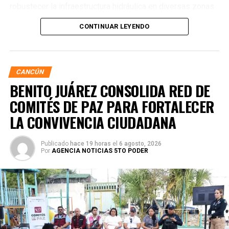
robustecer la infraestructura hidráulica en diversas zonas
de la ciudad. La Encargada de Despacho de la Presidencia
CONTINUAR LEYENDO
Municipal, Landy Guadalupe Canché Pantoja, supervisó
personalmente los avances junto con autoridades de
Obras Públicas y Construcción, verificando la nivelación de
vialidades donde se colocó la nueva infraestructura.
CANCÚN
BENITO JUÁREZ CONSOLIDA RED DE
COMITÉS DE PAZ PARA FORTALECER
LA CONVIVENCIA CIUDADANA
Publicado
hace 19 horas
el
6 agosto, 2026
Por
AGENCIA NOTICIAS 5TO PODER