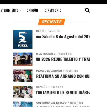
RETENIMIENTO
OPINIÓN
DIRECTORIO
RECIENTE
RADIO
hace 1 día
Síntesis Matutina Sabado 8 de Agosto del 2026
ISLA MUJERES
hace 1 día
CEVICHE ISLEÑO 2026 REÚNE TALENTO Y TRADICIÓN EN ISLA M
PLAYA DEL CARMEN
hace 1 día
RAFA MARÍN REAFIRMA SU ARRAIGO CON QUINTANA ROO Y LL
CANCÚN
hace 1 día
FORTALECE AYUNTAMIENTO DE BENITO JUÁREZ ACCIONES INTE
GOBIERNO DEL ESTADO
hace 1 día