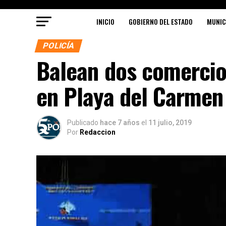
INICIO
GOBIERNO DEL ESTADO
MUNIC
POLICÍA
Balean dos comercio
en Playa del Carmen
Publicado
hace 7 años
el
11 julio, 2019
Por
Redaccion