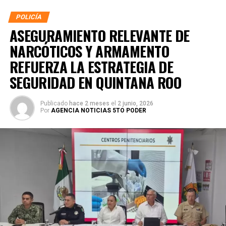
POLICÍA
ASEGURAMIENTO RELEVANTE DE
NARCÓTICOS Y ARMAMENTO
REFUERZA LA ESTRATEGIA DE
SEGURIDAD EN QUINTANA ROO
Publicado
hace 2 meses
el
2 junio, 2026
Por
AGENCIA NOTICIAS 5TO PODER
La coordinación tecnológica del C5 y el despliegue
operativo en campo permitieron la recuperación de
105
vehículos
relacionados con reportes de robo o probables
hechos delictivos. Además, se realizaron
24 mil 622
revisiones preventivas
a personas y unidades
vehiculares, reforzando la vigilancia en zonas estratégicas
y puntos de alta movilidad.