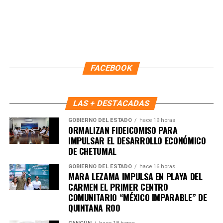
Recibe las noticias al instante
Únete al canal oficial de WhatsApp de
FACEBOOK
Quinto Poder
y recibe las noticias más
importantes de Quintana Roo directamente
en tu teléfono.
LAS + DESTACADAS
GOBIERNO DEL ESTADO
hace 19 horas
ORMALIZAN FIDEICOMISO PARA
Unirme al canal de WhatsApp
IMPULSAR EL DESARROLLO ECONÓMICO
DE CHETUMAL
GOBIERNO DEL ESTADO
hace 16 horas
MARA LEZAMA IMPULSA EN PLAYA DEL
CARMEN EL PRIMER CENTRO
COMUNITARIO “MÉXICO IMPARABLE” DE
QUINTANA ROO