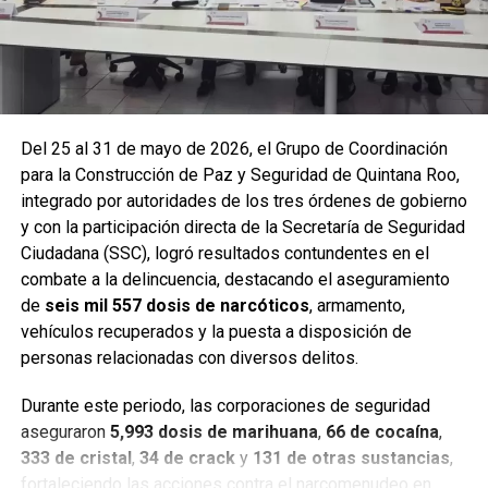
Del 25 al 31 de mayo de 2026, el Grupo de Coordinación
para la Construcción de Paz y Seguridad de Quintana Roo,
integrado por autoridades de los tres órdenes de gobierno
y con la participación directa de la Secretaría de Seguridad
Ciudadana (SSC), logró resultados contundentes en el
combate a la delincuencia, destacando el aseguramiento
de
seis mil 557 dosis de narcóticos
, armamento,
Entre las acciones destacadas se encuentran detenciones
vehículos recuperados y la puesta a disposición de
relevantes en
Benito Juárez, Lázaro Cárdenas y Tulum
,
personas relacionadas con diversos delitos.
donde autoridades federales y estatales aseguraron
narcóticos, vehículos y cumplimentaron órdenes de
Durante este periodo, las corporaciones de seguridad
aprehensión contra personas presuntamente vinculadas
aseguraron
5,993 dosis de marihuana
,
66 de cocaína
,
con delitos de alto impacto.
333 de cristal
,
34 de crack
y
131 de otras sustancias
,
fortaleciendo las acciones contra el narcomenudeo en