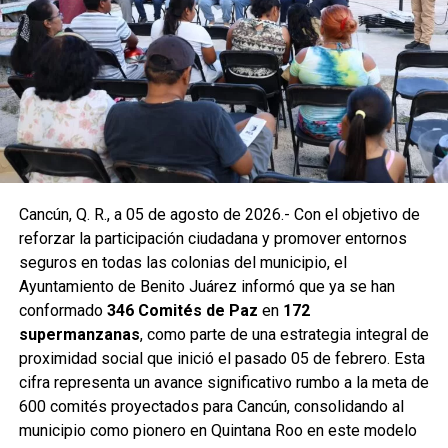
avenida Hacienda de Chunchucmil, mientras que en la
Supermanzana 201 se construyó uno más en la
intersección de las avenidas Hacienda de Chunchucmil y
Hacienda de la Ciénega. Estas acciones forman parte de
un programa mayor que incluye trabajos en las
supermanzanas 93, 94, 95, 96, 99, 100, 101, 102, 105, 251,
255 y 517.
Como parte de las labores permanentes de prevención,
Cancún, Q. R., a 05 de agosto de 2026.- Con el objetivo de
también se realizaron desazolves en pozos de absorción
reforzar la participación ciudadana y promover entornos
de las supermanzanas 213 y 235, donde personal de
seguros en todas las colonias del municipio, el
Servicios Públicos retiró basura vegetal, tierra y otros
Ayuntamiento de Benito Juárez informó que ya se han
desechos que obstruyen el flujo pluvial. En la
conformado
346 Comités de Paz
en
172
Supermanzana 235 se complementó la jornada con una
supermanzanas
, como parte de una estrategia integral de
brigada de descacharrización para evitar la formación de
proximidad social que inició el pasado 05 de febrero. Esta
basureros clandestinos y promover la correcta
cifra representa un avance significativo rumbo a la meta de
disposición de muebles, electrodomésticos y llantas.
600 comités proyectados para Cancún, consolidando al
municipio como pionero en Quintana Roo en este modelo
Fuente: 5to Poder Agencia de Noticias