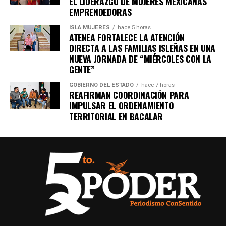
EL LIDERAZGO DE MUJERES MEXICANAS
en tu teléfono.
EMPRENDEDORAS
ISLA MUJERES
hace 5 horas
ATENEA FORTALECE LA ATENCIÓN
Unirme al canal de WhatsApp
DIRECTA A LAS FAMILIAS ISLEÑAS EN UNA
NUEVA JORNADA DE “MIÉRCOLES CON LA
GENTE”
GOBIERNO DEL ESTADO
hace 7 horas
REAFIRMAN COORDINACIÓN PARA
IMPULSAR EL ORDENAMIENTO
TERRITORIAL EN BACALAR