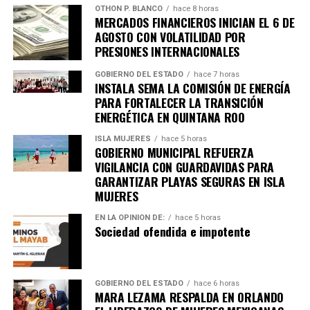
OTHON P. BLANCO
hace 8 horas
MERCADOS FINANCIEROS INICIAN EL 6 DE
AGOSTO CON VOLATILIDAD POR
PRESIONES INTERNACIONALES
GOBIERNO DEL ESTADO
hace 7 horas
INSTALA SEMA LA COMISIÓN DE ENERGÍA
PARA FORTALECER LA TRANSICIÓN
ENERGÉTICA EN QUINTANA ROO
ISLA MUJERES
hace 5 horas
GOBIERNO MUNICIPAL REFUERZA
VIGILANCIA CON GUARDAVIDAS PARA
GARANTIZAR PLAYAS SEGURAS EN ISLA
MUJERES
EN LA OPINIÓN DE:
hace 5 horas
Sociedad ofendida e impotente
Recibe las noticias al instante
Únete al canal oficial de WhatsApp de
GOBIERNO DEL ESTADO
hace 6 horas
Quinto Poder
y recibe las noticias más
MARA LEZAMA RESPALDA EN ORLANDO
importantes de Quintana Roo directamente