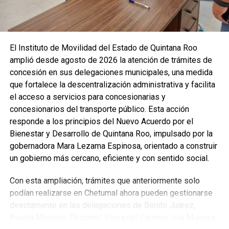
Recibe las noticias al instante
El Instituto de Movilidad del Estado de Quintana Roo
amplió desde agosto de 2026 la atención de trámites de
Únete al canal oficial de WhatsApp de
concesión en sus delegaciones municipales, una medida
Quinto Poder
y recibe las noticias más
que fortalece la descentralización administrativa y facilita
importantes de Quintana Roo directamente
el acceso a servicios para concesionarias y
en tu teléfono.
concesionarios del transporte público. Esta acción
responde a los principios del Nuevo Acuerdo por el
Unirme al canal de WhatsApp
Bienestar y Desarrollo de Quintana Roo, impulsado por la
gobernadora Mara Lezama Espinosa, orientado a construir
un gobierno más cercano, eficiente y con sentido social.
Con esta ampliación, trámites que anteriormente solo
podían realizarse en Chetumal ahora pueden gestionarse
directamente en las delegaciones de Benito Juárez,
Puerto Morelos, Cozumel, Playa del Carmen, Isla Mujeres,