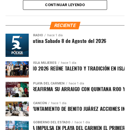
Tulum y Felipe Carrillo Puerto, así como en las
CONTINUAR LEYENDO
subdelegaciones de Lázaro Cárdenas y José María
Morelos, siempre que la concesión corresponda a la
jurisdicción de cada oficina. Entre los procedimientos
RECIENTE
disponibles se encuentran
Cesión de derechos
,
Cesión
de derechos por defunción
,
Certificación de
RADIO
hace 1 día
Síntesis Matutina Sabado 8 de Agosto del 2026
derechos
,
Modificación de concesión
y
Designación
de beneficiarios
.
ISLA MUJERES
hace 1 día
CEVICHE ISLEÑO 2026 REÚNE TALENTO Y TRADICIÓN EN ISLA MUJ
PLAYA DEL CARMEN
hace 1 día
RAFA MARÍN REAFIRMA SU ARRAIGO CON QUINTANA ROO Y LLA
CANCÚN
hace 1 día
FORTALECE AYUNTAMIENTO DE BENITO JUÁREZ ACCIONES INTEG
GOBIERNO DEL ESTADO
hace 1 día
MARA LEZAMA IMPULSA EN PLAYA DEL CARMEN EL PRIMER CEN