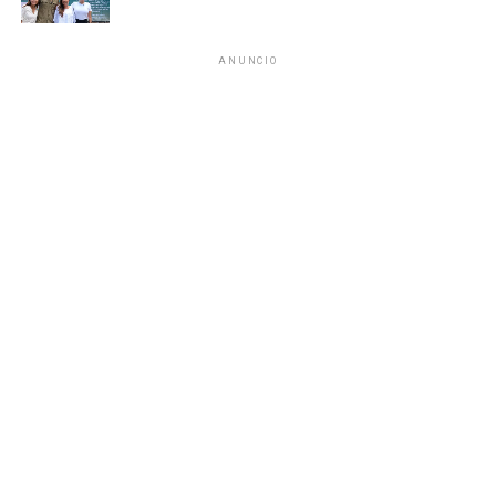
ANUNCIO
El titular del IMOVEQROO, Rafael Hernández Kotasek,
destacó que acercar estos servicios representa un avance
significativo para el sector transporte, al reducir tiempos
de traslado, costos y procesos burocráticos, además de
fortalecer una atención más transparente y accesible. Para
las concesiones de Chetumal, Bacalar y Mahahual, la
recepción de documentos continuará realizándose en las
oficinas centrales ubicadas en la capital del estado.
Con estas acciones, el IMOVEQROO consolida una
movilidad más incluyente y eficiente, colocando a las
personas en el centro de las políticas públicas y
garantizando que los servicios lleguen directamente a las
comunidades.
Fuente: 5to Poder Agencia de Noticias