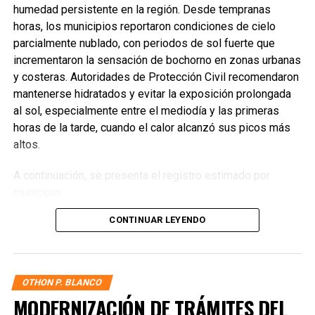
humedad persistente en la región. Desde tempranas
horas, los municipios reportaron condiciones de cielo
parcialmente nublado, con periodos de sol fuerte que
incrementaron la sensación de bochorno en zonas urbanas
y costeras. Autoridades de Protección Civil recomendaron
mantenerse hidratados y evitar la exposición prolongada
al sol, especialmente entre el mediodía y las primeras
horas de la tarde, cuando el calor alcanzó sus picos más
altos.
A continuación, se presenta el registro estimado por
municipio:
CONTINUAR LEYENDO
Benito Juárez
— 33°C / 40°C
Solidaridad
— 32°C / 39°C
Isla Mujeres
— 31°C / 38°C
OTHON P. BLANCO
Cozumel
— 30°C / 37°C
MODERNIZACIÓN DE TRÁMITES DEL