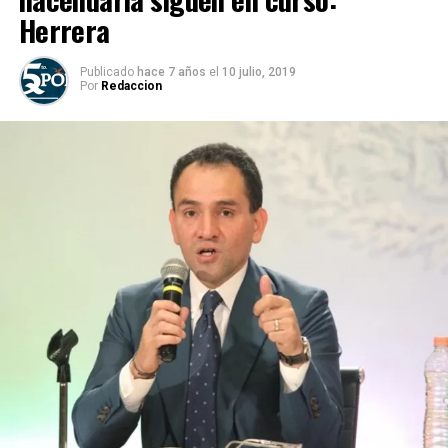
Herrera
Publicado
hace 7 años
el
10 julio, 2019
Por
Redaccion