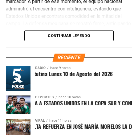
marcador. A partir de ese momento, el equipo nacional
administró el encuentro con inteligencia, evitando que
Estados Unidos encontrara comodidad en la mitad del
campo. La defensa mexicana se mostró firme, anticipando
cada intento de reacción y cerrando líneas para impedir
CONTINUAR LEYENDO
avances peligrosos.
RECIENTE
RADIO
hace 9 horas
Síntesis Matutina Lunes 10 de Agosto del 2026
DEPORTES
hace 10 horas
ICO DERROTA A ESTADOS UNIDOS EN LA COPA SUB Y CONFIRMA
VIRAL
hace 11 horas
 PATY PERALTA REFUERZA EN JOSÉ MARÍA MORELOS LA DEFENS