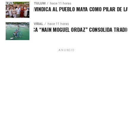
TULUM
hace 11 horas
A MARÍN REIVINDICA AL PUEBLO MAYA COMO PILAR DE LA SOB
VIRAL
hace 11 horas
NEO DE PESCA “NAIN MOGUEL ORDAZ” CONSOLIDA TRADICIÓN 
ANUNCIO
En la segunda mitad, México amplió la ventaja con un
disparo potente desde fuera del área, demostrando
contundencia en momentos clave. Aunque Estados Unidos
intentó responder con presión y juego directo, el conjunto
mexicano mantuvo serenidad, orden y capacidad de
lectura para neutralizar cualquier intento de remontada.
Los minutos finales se jugaron bajo control mexicano, con
posesiones largas y manejo estratégico del tiempo,
asegurando un triunfo que refuerza el proyecto juvenil y