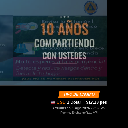
TIPO DE CAMBIO
USD
1 Dólar = $17.23 pesos mexica
Actualizado: 5 Ago 2026 · 7:02 PM
Fuente: ExchangeRate API