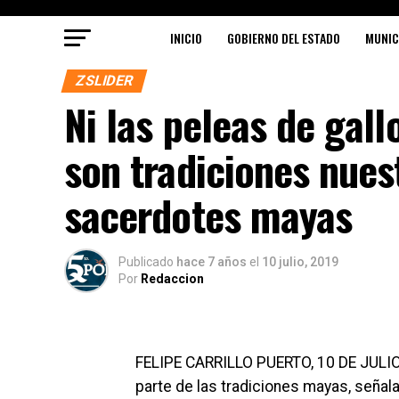
INICIO
GOBIERNO DEL ESTADO
MUNIC
ZSLIDER
Ni las peleas de gall
son tradiciones nues
sacerdotes mayas
Publicado
hace 7 años
el
10 julio, 2019
Por
Redaccion
FELIPE CARRILLO PUERTO, 10 DE JULIO.
parte de las tradiciones mayas, señal