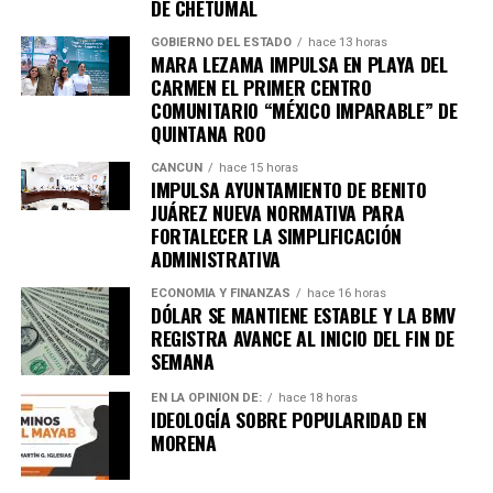
DE CHETUMAL
GOBIERNO DEL ESTADO
hace 13 horas
MARA LEZAMA IMPULSA EN PLAYA DEL
Recibe las noticias al instante
CARMEN EL PRIMER CENTRO
COMUNITARIO “MÉXICO IMPARABLE” DE
Únete al canal oficial de WhatsApp de
QUINTANA ROO
Quinto Poder
y recibe las noticias más
importantes de Quintana Roo directamente
CANCÚN
hace 15 horas
IMPULSA AYUNTAMIENTO DE BENITO
en tu teléfono.
JUÁREZ NUEVA NORMATIVA PARA
FORTALECER LA SIMPLIFICACIÓN
Unirme al canal de WhatsApp
ADMINISTRATIVA
ECONOMÍA Y FINANZAS
hace 16 horas
DÓLAR SE MANTIENE ESTABLE Y LA BMV
REGISTRA AVANCE AL INICIO DEL FIN DE
SEMANA
EN LA OPINIÓN DE:
hace 18 horas
IDEOLOGÍA SOBRE POPULARIDAD EN
MORENA