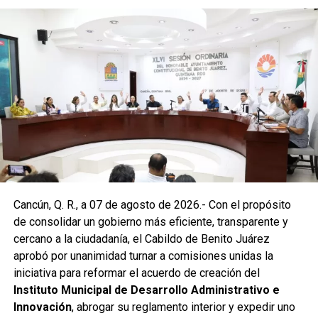
Posteriormente, en la Supermanzana 238, se atendió la
solicitud de vecinos mediante el desazolve de un pozo
pluvial localizado en el cruce de la Calle 53 con Calle 112.
Con apoyo de una máquina perforadora y una unidad
Vactor, se liberó el captador para prevenir
encharcamientos y mejorar el flujo hidráulico, lo que fue
reconocido por la comunidad como una respuesta
oportuna del gobierno municipal.
Las labores continuaron en la Supermanzana 236, donde
Cancún, Q. R., a 07 de agosto de 2026.- Con el propósito
se reconstruyó la losa de bóveda y se instaló una nueva
de consolidar un gobierno más eficiente, transparente y
rejilla en un pozo dañado por el tránsito de vehículos
cercano a la ciudadanía, el Cabildo de Benito Juárez
pesados. De manera simultánea, se recuperó un espacio
aprobó por unanimidad turnar a comisiones unidas la
público utilizado como basurero clandestino, del cual se
iniciativa para reformar el acuerdo de creación del
han retirado aproximadamente 150 toneladas de
Instituto Municipal de Desarrollo Administrativo e
escombros, cacharros y desechos vegetales. Se estima
Innovación
, abrogar su reglamento interior y expedir uno
que el saneamiento concluirá en dos días.