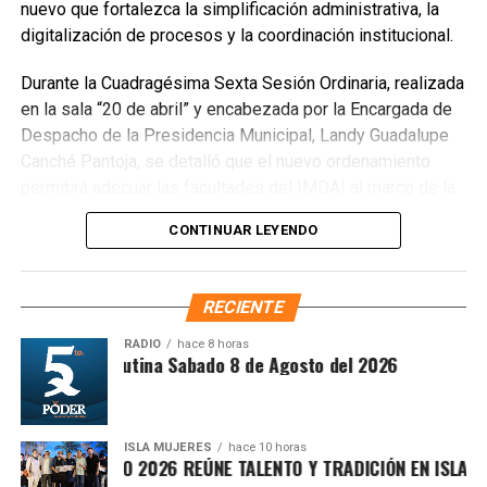
nuevo que fortalezca la simplificación administrativa, la
Finalmente, las Unidades Verdes de SIRESOL Cancún
digitalización de procesos y la coordinación institucional.
reforzarán la vigilancia para evitar que el área vuelva a
Durante la Cuadragésima Sexta Sesión Ordinaria, realizada
convertirse en punto de disposición ilegal de basura. El
en la sala “20 de abril” y encabezada por la Encargada de
Ayuntamiento exhortó a la ciudadanía a reportar estas
Despacho de la Presidencia Municipal, Landy Guadalupe
prácticas y sumarse al esfuerzo colectivo para mantener
Canché Pantoja, se detalló que el nuevo ordenamiento
un Cancún limpio y con prosperidad compartida.
permitirá adecuar las facultades del IMDAI al marco de la
Fuente: 5to Poder Agencia de Noticias
Ley Nacional para Eliminar Trámites Burocráticos
,
CONTINUAR LEYENDO
mediante la instauración de la Autoridad Municipal de
Simplificación y Digitalización. Con ello, se busca agilizar
trámites, reducir cargas administrativas y mejorar la
RECIENTE
atención ciudadana.
RADIO
hace 8 horas
Síntesis Matutina Sabado 8 de Agosto del 2026
ISLA MUJERES
hace 10 horas
CEVICHE ISLEÑO 2026 REÚNE TALENTO Y TRADICIÓN EN ISLA MUJ