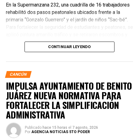
En la Supermanzana 232, una cuadrilla de 16 trabajadores
rehabilitó dos pasos peatonales ubicados frente a la
primaria “Gonzalo Guerrero” y el jardín de niños “Sac-bé”.
Para fortalecer la seguridad de estudiantes y peatones, se
aplicó pintura amarillo tráfico y se retiraron escombros y
residuos vegetales acumulados en la zona. Estas
CONTINUAR LEYENDO
acciones buscan garantizar entornos escolares más
seguros y funcionales.
CANCÚN
IMPULSA AYUNTAMIENTO DE BENITO
JUÁREZ NUEVA NORMATIVA PARA
FORTALECER LA SIMPLIFICACIÓN
ADMINISTRATIVA
Publicado
hace 15 horas
el
7 agosto, 2026
Por
AGENCIA NOTICIAS 5TO PODER