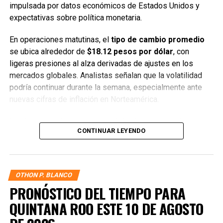
impulsada por datos económicos de Estados Unidos y
expectativas sobre política monetaria.
En operaciones matutinas, el
tipo de cambio promedio
se ubica alrededor de
$18.12 pesos por dólar
, con
ligeras presiones al alza derivadas de ajustes en los
mercados globales. Analistas señalan que la volatilidad
podría continuar durante la semana, especialmente ante
nuevas cifras de inflación en Norteamérica.
Los bancos más importantes del país presentan las
CONTINUAR LEYENDO
siguientes cotizaciones al público, donde se observa una
dispersión moderada entre compra y venta:
Citibanamex
— Compra: $17.60 / Venta: $18.55
OTHON P. BLANCO
BBVA
— Compra: $17.70 / Venta: $18.50
PRONÓSTICO DEL TIEMPO PARA
QUINTANA ROO ESTE 10 DE AGOSTO
Banorte
— Compra: $17.65 / Venta: $18.45
Santander
— Compra: $17.68 / Venta: $18.48