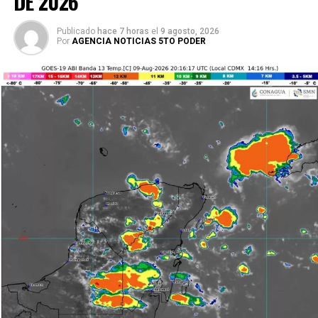
DE 2026
HSBC
— Compra: $17.55 / Venta: $18.60
Publicado
hace 7 horas
el
9 agosto, 2026
Por
AGENCIA NOTICIAS 5TO PODER
En cuanto a la
Bolsa Mexicana de Valores
, el índice
S&P/BMV IPC registra una ligera baja cercana al
0.35%
,
afectado por retrocesos en emisoras del sector industrial
y financiero. A pesar de ello, algunos componentes
defensivos muestran estabilidad, lo que ayuda a contener
mayores pérdidas.
Los especialistas coinciden en que los mercados
seguirán atentos a anuncios económicos internacionales y
al comportamiento del dólar, que continúa siendo el
principal factor de presión para los inversionistas
mexicanos.
Fuente: 5to Poder Agencia de Noticias