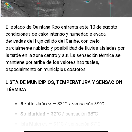
Recibe las noticias al instante
Únete al canal oficial de WhatsApp de
Quinto Poder
y recibe las noticias más
El estado de Quintana Roo enfrenta este 10 de agosto
importantes de Quintana Roo directamente
condiciones de calor intenso y humedad elevada
en tu teléfono.
derivadas del flujo cálido del Caribe, con cielo
parcialmente nublado y posibilidad de lluvias aisladas por
Unirme al canal de WhatsApp
la tarde en la zona centro y sur. La sensación térmica se
mantiene por arriba de los valores habituales,
especialmente en municipios costeros.
LISTA DE MUNICIPIOS, TEMPERATURA Y SENSACIÓN
TÉRMICA
Benito Juárez
— 33°C / sensación 39°C
Solidaridad
— 32°C / sensación 38°C
Isla Mujeres
— 31°C / sensación 37°C