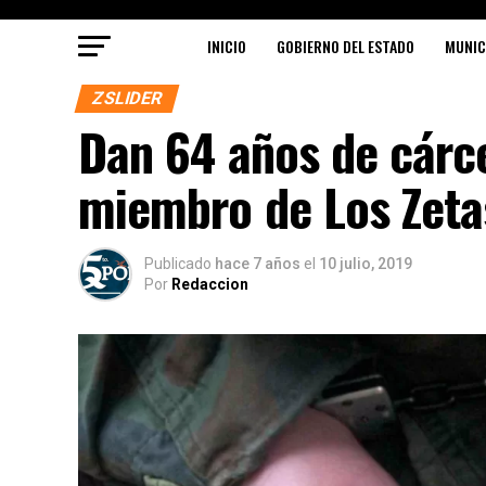
INICIO
GOBIERNO DEL ESTADO
MUNIC
ZSLIDER
Dan 64 años de cárce
miembro de Los Zeta
Publicado
hace 7 años
el
10 julio, 2019
Por
Redaccion