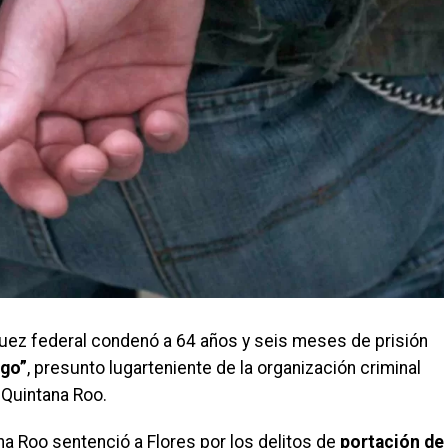
juez federal condenó a 64 años y seis meses de prisión
ngo”
, presunto lugarteniente de la organización criminal
 Quintana Roo.
na Roo sentenció a Flores por los delitos de
portación de