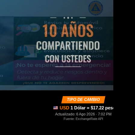
TIPO DE CAMBIO
USD
1 Dólar = $17.22 pesos mexica
Actualizado: 6 Ago 2026 · 7:02 PM
Fuente: ExchangeRate API