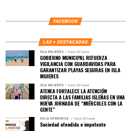
Recibe las noticias al instante
Únete al canal oficial de WhatsApp de
FACEBOOK
Quinto Poder
y recibe las noticias más
importantes de Quintana Roo directamente
en tu teléfono.
LAS + DESTACADAS
ISLA MUJERES
hace 23 horas
Unirme al canal de WhatsApp
GOBIERNO MUNICIPAL REFUERZA
VIGILANCIA CON GUARDAVIDAS PARA
GARANTIZAR PLAYAS SEGURAS EN ISLA
MUJERES
ISLA MUJERES
hace 24 horas
ATENEA FORTALECE LA ATENCIÓN
DIRECTA A LAS FAMILIAS ISLEÑAS EN UNA
NUEVA JORNADA DE “MIÉRCOLES CON LA
GENTE”
EN LA OPINIÓN DE:
hace 23 horas
Sociedad ofendida e impotente