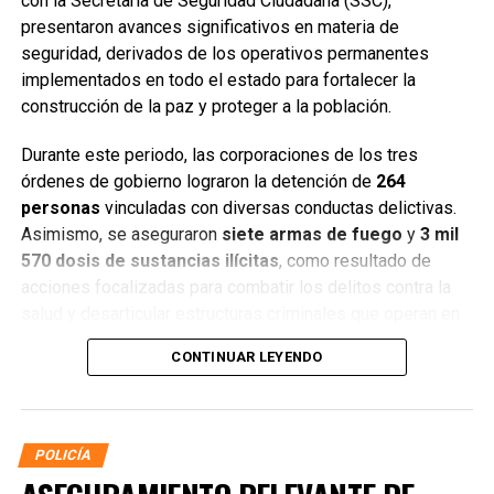
con la Secretaría de Seguridad Ciudadana (SSC),
presentaron avances significativos en materia de
seguridad, derivados de los operativos permanentes
implementados en todo el estado para fortalecer la
construcción de la paz y proteger a la población.
Durante este periodo, las corporaciones de los tres
órdenes de gobierno lograron la detención de
264
personas
vinculadas con diversas conductas delictivas.
Asimismo, se aseguraron
siete armas de fuego
y
3 mil
570 dosis de sustancias ilícitas
, como resultado de
acciones focalizadas para combatir los delitos contra la
salud y desarticular estructuras criminales que operan en
distintos municipios.
CONTINUAR LEYENDO
POLICÍA