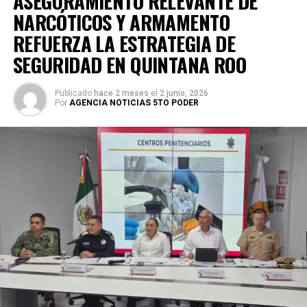
ASEGURAMIENTO RELEVANTE DE
NARCÓTICOS Y ARMAMENTO
REFUERZA LA ESTRATEGIA DE
SEGURIDAD EN QUINTANA ROO
Publicado
hace 2 meses
el
2 junio, 2026
Por
AGENCIA NOTICIAS 5TO PODER
La coordinación tecnológica del C5 y el despliegue
operativo en campo permitieron la recuperación de
105
vehículos
relacionados con reportes de robo o probables
hechos delictivos. Además, se realizaron
24 mil 622
revisiones preventivas
a personas y unidades
vehiculares, reforzando la vigilancia en zonas estratégicas
y puntos de alta movilidad.