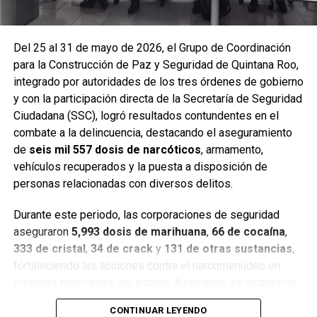
Del 25 al 31 de mayo de 2026, el Grupo de Coordinación
para la Construcción de Paz y Seguridad de Quintana Roo,
integrado por autoridades de los tres órdenes de gobierno
y con la participación directa de la Secretaría de Seguridad
Ciudadana (SSC), logró resultados contundentes en el
combate a la delincuencia, destacando el aseguramiento
de
seis mil 557 dosis de narcóticos
, armamento,
Entre las acciones destacadas se encuentran detenciones
vehículos recuperados y la puesta a disposición de
relevantes en
Benito Juárez, Lázaro Cárdenas y Tulum
,
personas relacionadas con diversos delitos.
donde autoridades federales y estatales aseguraron
narcóticos, vehículos y cumplimentaron órdenes de
Durante este periodo, las corporaciones de seguridad
aprehensión contra personas presuntamente vinculadas
aseguraron
5,993 dosis de marihuana
,
66 de cocaína
,
con delitos de alto impacto.
333 de cristal
,
34 de crack
y
131 de otras sustancias
,
fortaleciendo las acciones contra el narcomenudeo en
Con estos resultados, la Mesa de Paz Quintana Roo y la
distintos municipios del estado. Asimismo, se incautaron
SSC reiteran su compromiso de mantener operativos
seis armas cortas
, una réplica,
cuatro armas blancas
,
constantes, fortalecer la coordinación interinstitucional y
CONTINUAR LEYENDO
siete cargadores y
130 cartuchos
, lo que representa un