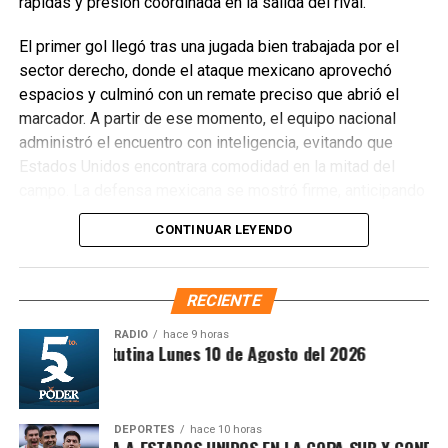
rápidas y presión coordinada en la salida del rival.
El primer gol llegó tras una jugada bien trabajada por el
sector derecho, donde el ataque mexicano aprovechó
espacios y culminó con un remate preciso que abrió el
marcador. A partir de ese momento, el equipo nacional
administró el encuentro con inteligencia, evitando que
Estados Unidos encontrara comodidad en la mitad del
campo. La defensa mexicana se mostró firme, anticipando
cada intento de reacción y cerrando líneas para impedir
CONTINUAR LEYENDO
avances peligrosos.
RECIENTE
RADIO
hace 9 horas
Síntesis Matutina Lunes 10 de Agosto del 2026
DEPORTES
hace 10 horas