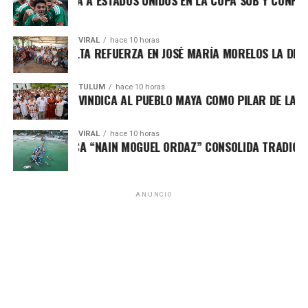
CO DERROTA A ESTADOS UNIDOS EN LA COPA SUB Y CONFIRMA 
VIRAL
hace 10 horas
PATY PERALTA REFUERZA EN JOSÉ MARÍA MORELOS LA DEFENSA
TULUM
hace 10 horas
 MARÍN REIVINDICA AL PUEBLO MAYA COMO PILAR DE LA SOBE
VIRAL
hace 10 horas
EO DE PESCA “NAIN MOGUEL ORDAZ” CONSOLIDA TRADICIÓN EN
ANUNCIO
En la segunda mitad, México amplió la ventaja con un
disparo potente desde fuera del área, demostrando
contundencia en momentos clave. Aunque Estados Unidos
intentó responder con presión y juego directo, el conjunto
mexicano mantuvo serenidad, orden y capacidad de