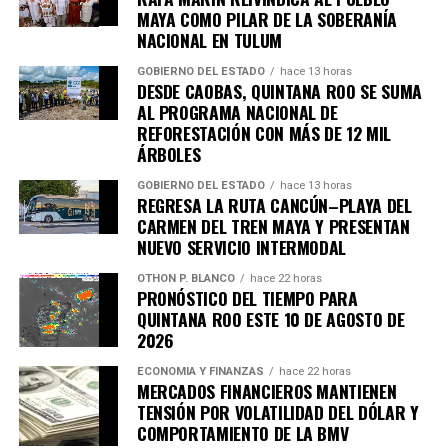
MAYA COMO PILAR DE LA SOBERANÍA
importantes de Quintana Roo directamente
NACIONAL EN TULUM
en tu teléfono.
GOBIERNO DEL ESTADO
hace 13 horas
DESDE CAOBAS, QUINTANA ROO SE SUMA
Unirme al canal de WhatsApp
AL PROGRAMA NACIONAL DE
REFORESTACIÓN CON MÁS DE 12 MIL
ÁRBOLES
GOBIERNO DEL ESTADO
hace 13 horas
REGRESA LA RUTA CANCÚN–PLAYA DEL
CARMEN DEL TREN MAYA Y PRESENTAN
NUEVO SERVICIO INTERMODAL
OTHON P. BLANCO
hace 22 horas
PRONÓSTICO DEL TIEMPO PARA
QUINTANA ROO ESTE 10 DE AGOSTO DE
2026
ECONOMÍA Y FINANZAS
hace 22 horas
MERCADOS FINANCIEROS MANTIENEN
TENSIÓN POR VOLATILIDAD DEL DÓLAR Y
COMPORTAMIENTO DE LA BMV