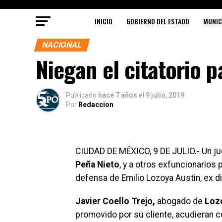
INICIO
GOBIERNO DEL ESTADO
MUNIC
NACIONAL
Niegan el citatorio 
Publicado
hace 7 años
el
9 julio, 2019
Por
Redaccion
CIUDAD DE MÉXICO, 9 DE JULIO.- Un ju
Peña Nieto
, y a otros exfuncionarios 
defensa de Emilio Lozoya Austin, ex d
Javier Coello Trejo,
abogado de
Loz
promovido por su cliente, acudieran co