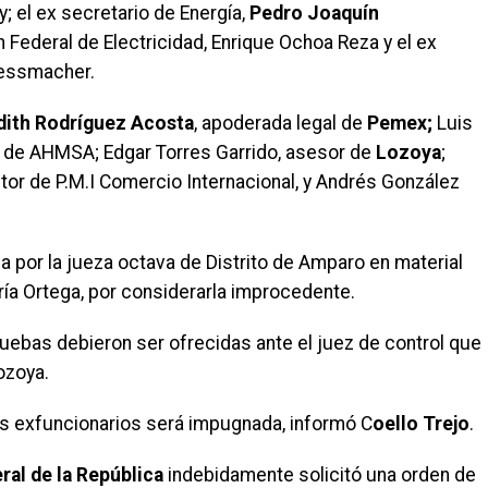
; el ex secretario de Energía,
Pedro Joaquín
n Federal de Electricidad, Enrique Ochoa Reza y el ex
Messmacher.
dith Rodríguez Acosta
, apoderada legal de
Pemex;
Luis
 de AHMSA; Edgar Torres Garrido, asesor de
Lozoya
;
tor de P.M.I Comercio Internacional, y Andrés González
a por la jueza octava de Distrito de Amparo en material
ría Ortega, por considerarla improcedente.
ruebas debieron ser ofrecidas ante el juez de control que
ozoya.
os exfuncionarios será impugnada, informó C
oello Trejo
.
ral de la República
indebidamente solicitó una orden de