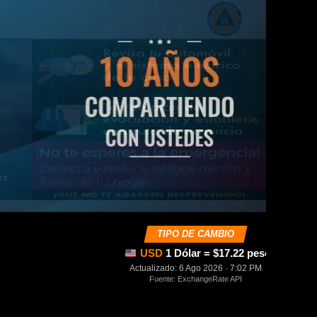
TIPO DE CAMBIO
USD
1 Dólar = $17.22 pesos mexica
Actualizado: 6 Ago 2026 · 7:02 PM
Fuente: ExchangeRate API