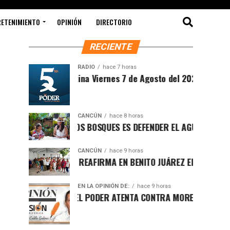
RETENIMIENTO
OPINIÓN
DIRECTORIO
RECIENTE
RADIO
hace 7 horas
Sintesis Matutina Viernes 7 de Agosto del 2026
CANCÚN
hace 8 horas
PROTEGER LOS BOSQUES ES DEFENDER EL AGUA Y EL FUTURO 
CANCÚN
hace 9 horas
RAFA MARÍN REAFIRMA EN BENITO JUÁREZ EL LLAMADO A DE
EN LA OPINIÓN DE:
hace 9 horas
LUCHA POR EL PODER ATENTA CONTRA MORENA EN Q.ROO