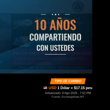
TIPO DE CAMBIO
USD
1 Dólar = $17.15 pesos mexica
Actualizado: 8 Ago 2026 · 7:02 PM
Fuente: ExchangeRate API