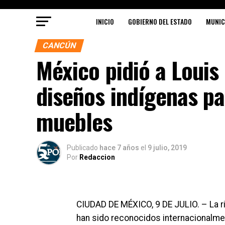
INICIO
GOBIERNO DEL ESTADO
MUNIC
CANCÚN
México pidió a Louis 
diseños indígenas pa
muebles
Publicado
hace 7 años
el
9 julio, 2019
Por
Redaccion
CIUDAD DE MÉXICO, 9 DE JULIO. – La r
han sido reconocidos internacionalmen