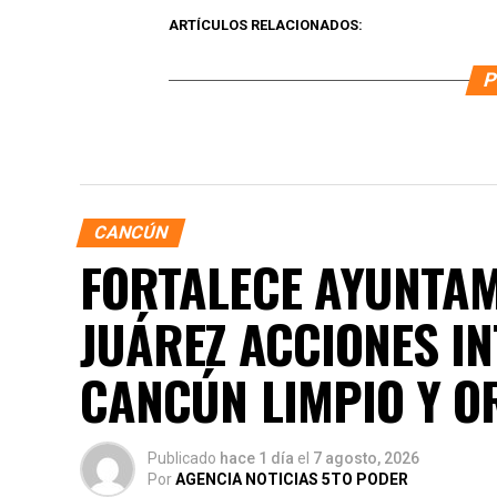
ARTÍCULOS RELACIONADOS:
P
CANCÚN
FORTALECE AYUNTAM
JUÁREZ ACCIONES I
CANCÚN LIMPIO Y 
Publicado
hace 1 día
el
7 agosto, 2026
Por
AGENCIA NOTICIAS 5TO PODER