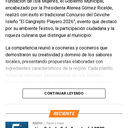
Fundación de Isla Mujeres, el Gobierno Municipal,
encabezado por la Presidenta Atenea Gómez Ricalde,
realizó con éxito el tradicional Concurso del Ceviche
Isleño “El Cangrejito Playero 2026”, evento que destacó
por su ambiente festivo, la participación ciudadana y la
riqueza culinaria que distingue al municipio.
La competencia reunió a cocineras y cocineros que
demostraron su creatividad y dominio de los sabores
locales, presentando propuestas elaboradas con
ingredientes característicos de la región. Cada platillo
reflejó la identidad gastronómica de Isla Mujeres,
fortaleciendo el orgullo comunitario y promoviendo la
preservación de las tradiciones culinarias que han dado
CONTINUAR LEYENDO
prestigio al destino.
RECIENTE
RADIO
hace 1 hora