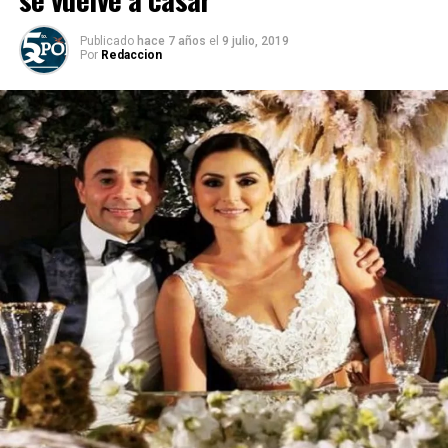
Publicado
hace 7 años
el
9 julio, 2019
Por
Redaccion