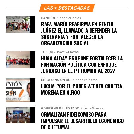
LAS + DESTACADAS
CANCÚN
hace 24 horas
RAFA MARÍN REAFIRMA EN BENITO
JUÁREZ EL LLAMADO A DEFENDER LA
Recibe las noticias al instante
SOBERANÍA Y FORTALECER LA
ORGANIZACIÓN SOCIAL
Únete al canal oficial de WhatsApp de
TULUM
hace 24 horas
Quinto Poder
y recibe las noticias más
HUGO ALDAY PROPONE FORTALECER LA
importantes de Quintana Roo directamente
FORMACIÓN POLÍTICA CON ENFOQUE
en tu teléfono.
JURÍDICO EN EL PT RUMBO AL 2027
EN LA OPINIÓN DE:
hace 24 horas
LUCHA POR EL PODER ATENTA CONTRA
Unirme al canal de WhatsApp
MORENA EN Q.ROO
GOBIERNO DEL ESTADO
hace 9 horas
ORMALIZAN FIDEICOMISO PARA
IMPULSAR EL DESARROLLO ECONÓMICO
DE CHETUMAL