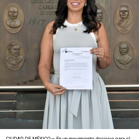
turística y la equidad social. Sin embargo, enfatizó que la
coyuntura actual exige priorizar la organización comunitaria
para asegurar la continuidad del proyecto político en la
región sureste del país.
Con esta determinación, el senador abre una etapa
decisiva en su trayectoria pública, apostando por una
estrategia de cercanía ciudadana. Su retorno a Quintana
Roo busca garantizar la cohesión de las estructuras de
izquierda de cara a los próximos retos políticos. El relevo
institucional se procesará conforme a los tiempos legales
establecidos, manteniendo la continuidad de la
representación parlamentaria del estado.
Fuente: 5to Poder Agencia de Noticias
CIUDAD DE MÉXICO.— En un movimiento decisivo para el