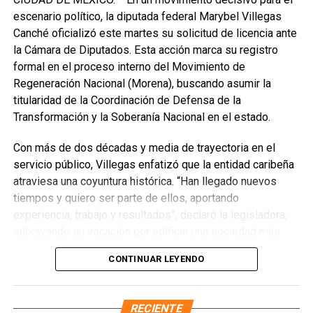
escenario político, la diputada federal Marybel Villegas
Canché oficializó este martes su solicitud de licencia ante
la Cámara de Diputados. Esta acción marca su registro
formal en el proceso interno del Movimiento de
Regeneración Nacional (Morena), buscando asumir la
titularidad de la Coordinación de Defensa de la
Transformación y la Soberanía Nacional en el estado.
Con más de dos décadas y media de trayectoria en el
servicio público, Villegas enfatizó que la entidad caribeña
atraviesa una coyuntura histórica. “Han llegado nuevos
Recibe las noticias al instante
tiempos y quiero ser parte de ellos, aportando
experiencia, trabajo y resultados”, declaró la legisladora,
Únete al canal oficial de WhatsApp de
subrayando su vocación por edificar una sociedad más
Quinto Poder
y recibe las noticias más
justa, unida y equitativa.
importantes de Quintana Roo directamente
CONTINUAR LEYENDO
en tu teléfono.
El perfil de Villegas destaca por su labor previa en el
Sistema DIF y la Secretaría de Desarrollo Social,
RECIENTE
Unirme al canal de WhatsApp
priorizando la atención a sectores vulnerables. Asimismo,