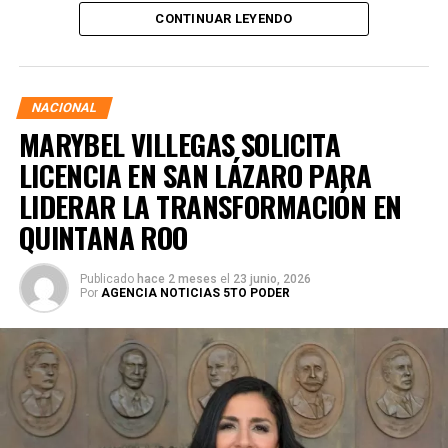
presidenta de la República, Claudia Sheinbaum Pardo,
CONTINUAR LEYENDO
asegurando que la consolidación del bienestar social
demanda un despliegue operativo de tiempo completo
junto a las familias de su estado natal.
NACIONAL
MARYBEL VILLEGAS SOLICITA
LICENCIA EN SAN LÁZARO PARA
LIDERAR LA TRANSFORMACIÓN EN
QUINTANA ROO
Publicado
hace 2 meses
el
23 junio, 2026
Por
AGENCIA NOTICIAS 5TO PODER
Durante su encargo en la Cámara Alta, Gino Segura centró
su agenda legislativa en iniciativas orientadas a
robustecer el desarrollo económico, la sustentabilidad