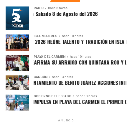
es ampliamente reconocida por abanderar el fuerte
RADIO
hace 8 horas
ntesis Matutina Sabado 8 de Agosto del 2026
movimiento ciudadano contra la concesionaria Aguakan,
exigiendo soluciones definitivas al deficiente suministro
hídrico en los municipios de Benito Juárez, Isla Mujeres,
Playa del Carmen y Puerto Morelos.
ISLA MUJERES
hace 10 horas
VICHE ISLEÑO 2026 REÚNE TALENTO Y TRADICIÓN EN ISLA MUJE
Como figura fundadora de Morena en Quintana Roo,
Villegas ha respaldado el proyecto de Andrés Manuel
PLAYA DEL CARMEN
hace 10 horas
FA MARÍN REAFIRMA SU ARRAIGO CON QUINTANA ROO Y LLAMA
López Obrador desde 2016 y mantiene firme apoyo a la
presidenta Claudia Sheinbaum Pardo. Frente a los
próximos retos, emitió un mensaje netamente conciliador,
CANCÚN
hace 13 horas
RTALECE AYUNTAMIENTO DE BENITO JUÁREZ ACCIONES INTEGRA
asegurando que la región demanda absoluta unidad,
generosidad y altura de miras, alejándose de cualquier
GOBIERNO DEL ESTADO
hace 13 horas
confrontación para lograr consolidar el proyecto estatal.
RA LEZAMA IMPULSA EN PLAYA DEL CARMEN EL PRIMER CENTR
Fuente: 5to Poder Agencia de Noticias
ANUNCIO