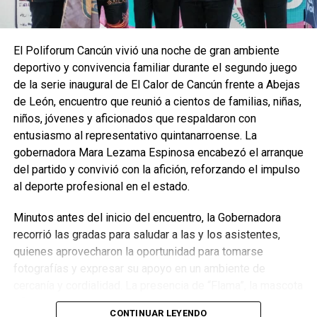
proyectan alternativas que permitan a las y los alumnos
acceder a diversas disciplinas, así como a infraestructura
adecuada para su práctica. Añadió que se trabaja en definir
El Poliforum Cancún vivió una noche de gran ambiente
qué deportes pueden implementarse y qué recursos se
deportivo y convivencia familiar durante el segundo juego
requieren para su operación.
de la serie inaugural de El Calor de Cancún frente a Abejas
Por su parte, Silvia Mendoza subrayó que este primer
de León, encuentro que reunió a cientos de familias, niñas,
recorrido marca el inicio de una ruta de colaboración que
niños, jóvenes y aficionados que respaldaron con
permitirá enriquecer las actividades extracurriculares del
entusiasmo al representativo quintanarroense. La
CECyTE, reiterando que el deporte es un pilar fundamental
gobernadora Mara Lezama Espinosa encabezó el arranque
para el desarrollo de cada estudiante.
del partido y convivió con la afición, reforzando el impulso
al deporte profesional en el estado.
Fuente: 5to Poder Agencia de Noticias
Minutos antes del inicio del encuentro, la Gobernadora
recorrió las gradas para saludar a las y los asistentes,
quienes aprovecharon la oportunidad para tomarse
fotografías y expresar su apoyo en un ambiente de
cercanía y cordialidad. La presencia de “Flama”, la mascota
oficial de El Calor de Cancún, añadió dinamismo a la
CONTINUAR LEYENDO