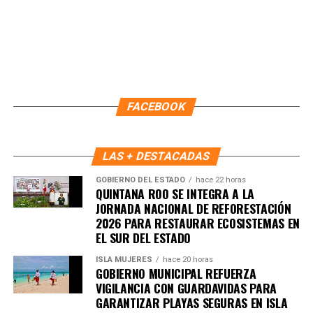
FACEBOOK
LAS + DESTACADAS
GOBIERNO DEL ESTADO
hace 22 horas
QUINTANA ROO SE INTEGRA A LA
JORNADA NACIONAL DE REFORESTACIÓN
2026 PARA RESTAURAR ECOSISTEMAS EN
Recibe las noticias al instante
EL SUR DEL ESTADO
Únete al canal oficial de WhatsApp de
ISLA MUJERES
hace 20 horas
GOBIERNO MUNICIPAL REFUERZA
Quinto Poder
y recibe las noticias más
VIGILANCIA CON GUARDAVIDAS PARA
importantes de Quintana Roo directamente
GARANTIZAR PLAYAS SEGURAS EN ISLA
en tu teléfono.