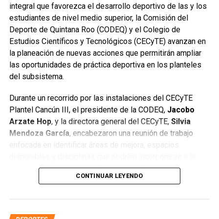
integral que favorezca el desarrollo deportivo de las y los
estudiantes de nivel medio superior, la Comisión del
Deporte de Quintana Roo (CODEQ) y el Colegio de
Estudios Científicos y Tecnológicos (CECyTE) avanzan en
la planeación de nuevas acciones que permitirán ampliar
las oportunidades de práctica deportiva en los planteles
del subsistema.
Durante un recorrido por las instalaciones del CECyTE
Plantel Cancún III, el presidente de la CODEQ,
Jacobo
Arzate Hop
, y la directora general del CECyTE,
Silvia
Mendoza García
, encabezaron una reunión de trabajo
enfocada en identificar áreas de mejora, espacios
disponibles y disciplinas que podrían incorporarse a la
oferta extracurricular para fortalecer la formación integral
CONTINUAR LEYENDO
de la juventud quintanarroense.