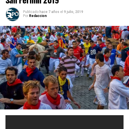
Publicado
hace 7 años
el
9 julio, 2019
Por
Redaccion
ESPAÑA, 9 DE JULIO.- Dos corredores fueron trasladados
a un hospital este martes por las heridas sufridas en el