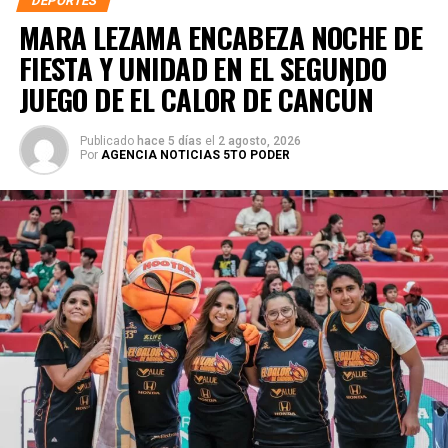
DEPORTES
MARA LEZAMA ENCABEZA NOCHE DE
FIESTA Y UNIDAD EN EL SEGUNDO
JUEGO DE EL CALOR DE CANCÚN
Publicado
hace 5 días
el
2 agosto, 2026
Por
AGENCIA NOTICIAS 5TO PODER
En concordancia con el
Nuevo Acuerdo por el Bienestar
y Desarrollo
, impulsado por la gobernadora Mara Lezama
Espinosa, ambas instituciones coincidieron en que la
educación y el deporte deben caminar de la mano para
garantizar que las y los jóvenes cuenten con herramientas
que fortalezcan su crecimiento físico, emocional y social.
Arzate Hop destacó que el objetivo es que el deporte sea
una prioridad dentro de la vida estudiantil, por lo que se