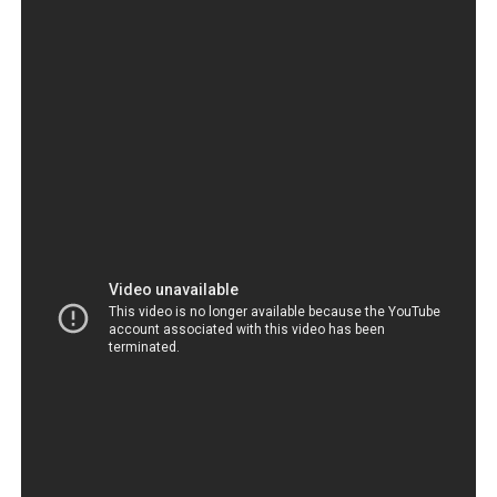
rápido tercer encierro de San Fermín de Pamplona,
anunciaron las autoridades sanitarias de la ciudad navarra,
situada en el norte de España. Uno de los heridos
presentaba una fractura abierta de tobillo, mientras que el
otro sufrió una contusión craneal tras caer al piso. A
diferencia de los días anteriores, no hubo corneados.
Un total de cuatro personas, dos estadounidenses y dos
españoles,
sufrieron heridas
por asta de toro desde el
inicio de los festejos el domingo.
Recibe las noticias al
instante
Únete al canal oficial de WhatsApp de
Quinto Poder
y recibe las noticias más