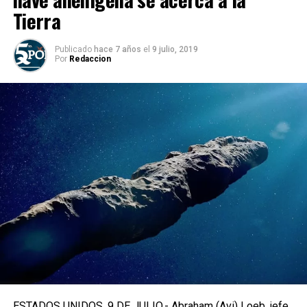
Tierra
Publicado
hace 7 años
el
9 julio, 2019
Por
Redaccion
ESTADOS UNIDOS, 9 DE JULIO.- Abraham (Avi) Loeb, jefe