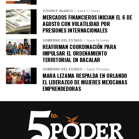
OTHON P. BLANCO
hace 17 horas
MERCADOS FINANCIEROS INICIAN EL 6 DE
AGOSTO CON VOLATILIDAD POR
PRESIONES INTERNACIONALES
GOBIERNO DEL ESTADO
hace 16 horas
REAFIRMAN COORDINACIÓN PARA
IMPULSAR EL ORDENAMIENTO
TERRITORIAL EN BACALAR
GOBIERNO DEL ESTADO
hace 15 horas
MARA LEZAMA RESPALDA EN ORLANDO
EL LIDERAZGO DE MUJERES MEXICANAS
EMPRENDEDORAS
Recibe las noticias al instante
Únete al canal oficial de WhatsApp de
Quinto Poder
y recibe las noticias más
importantes de Quintana Roo directamente
en tu teléfono.