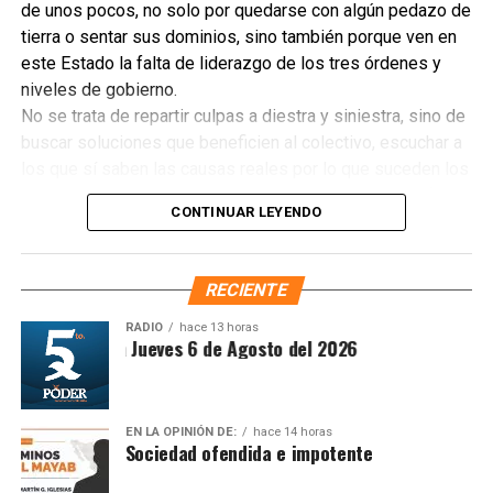
de unos pocos, no solo por quedarse con algún pedazo de
tierra o sentar sus dominios, sino también porque ven en
este Estado la falta de liderazgo de los tres órdenes y
niveles de gobierno.
No se trata de repartir culpas a diestra y siniestra, sino de
buscar soluciones que beneficien al colectivo, escuchar a
los que sí saben las causas reales por lo que suceden los
eventos contra la sociedad, sociedad a las que las cifras
CONTINUAR LEYENDO
oficiales no le representan nada, pues parecen más un
lucimiento personal que resultados concretos.
La sociedad está ofendida, se siente impotente ante los
RECIENTE
problemas que la aquejan. Una familia que clama justicia
porque no encuentran a su hijo(a) desaparecido; un pueblo
RADIO
hace 13 horas
ntesis Matutina Jueves 6 de Agosto del 2026
que llora por la muerte algunos de sus integrantes;
empresario que tuvo que cerrar su negocio después de
muchos años de esfuerzos para sostenerlo; un albañil que
mejor se dedica al comercio ambulante que pagar cuota
EN LA OPINIÓN DE:
hace 14 horas
Sociedad ofendida e impotente
por trabajar.
Parece que lo que sufra y los problemas de la sociedad