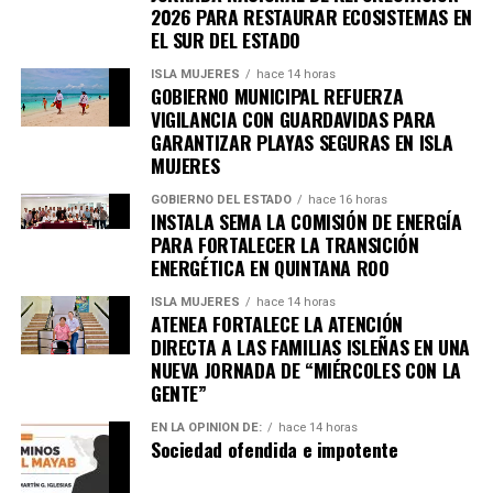
Holbox, donde sus playas están libres del alga y listas
2026 PARA RESTAURAR ECOSISTEMAS EN
EL SUR DEL ESTADO
para recibir a los miles de turistas que arriban este verano.
Además, ya está en su apogeo el nado con el tiburón
ISLA MUJERES
hace 14 horas
ballena y la bioluminiscencia.
GOBIERNO MUNICIPAL REFUERZA
VIGILANCIA CON GUARDAVIDAS PARA
En ese contexto, la administración de Josué Nivardo Mena
GARANTIZAR PLAYAS SEGURAS EN ISLA
Villanueva, junto con la iniciativa privada, organizaron un
MUJERES
concurso “Tu bote, tu identidad”, mediante el cual se
entregaron botes de basura a familias holboxeñas con el
GOBIERNO DEL ESTADO
hace 16 horas
INSTALA SEMA LA COMISIÓN DE ENERGÍA
propósito de que cada vivienda cuente con un recipiente
PARA FORTALECER LA TRANSICIÓN
para almacenar correctamente sus desechos antes de la
ENERGÉTICA EN QUINTANA ROO
recolección.
Ese concurso lo ganó el ciudadano Jhonny Manuel Moguel
ISLA MUJERES
hace 14 horas
ATENEA FORTALECE LA ATENCIÓN
Canto, quien obtuvo como premio una estancia de tres
DIRECTA A LAS FAMILIAS ISLEÑAS EN UNA
noches para dos personas en un hotel de la Riviera Maya,
NUEVA JORNADA DE “MIÉRCOLES CON LA
cortesía de la empresa “Viajes Lili”, que además participó
GENTE”
como patrocinadora de la entrega de contenedores. Al
EN LA OPINIÓN DE:
hace 14 horas
tiempo…
Sociedad ofendida e impotente