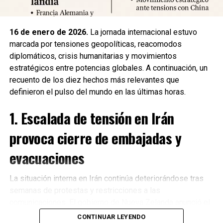
Fuente: 5to Poder Agencia de Noticias
16 de enero de 2026.
La jornada internacional estuvo
marcada por tensiones geopolíticas, reacomodos
diplomáticos, crisis humanitarias y movimientos
estratégicos entre potencias globales. A continuación, un
recuento de los diez hechos más relevantes que
definieron el pulso del mundo en las últimas horas.
1. Escalada de tensión en Irán
provoca cierre de embajadas y
evacuaciones
La situación interna en Irán continúa deteriorándose tras
semanas de protestas y restricciones a las
Recibe las noticias al instante
comunicaciones. El gobierno de Nueva Zelanda anunció el
cierre de su embajada en Teherán
y la evacuación
CONTINUAR LEYENDO