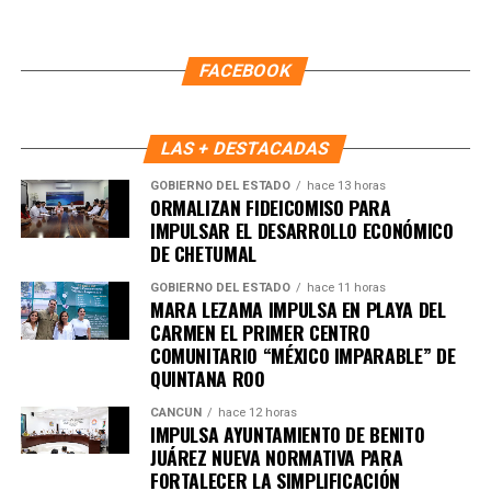
influencia en la región, clave para rutas marítimas y
recursos naturales.
FACEBOOK
5. UE y Mercosur ultiman detalles
para firmar acuerdo histórico
LAS + DESTACADAS
Representantes de Brasil, Argentina, Paraguay y Uruguay
GOBIERNO DEL ESTADO
hace 13 horas
se reunieron con autoridades europeas para cerrar los
ORMALIZAN FIDEICOMISO PARA
IMPULSAR EL DESARROLLO ECONÓMICO
últimos puntos del
acuerdo comercial UE–Mercosur
,
DE CHETUMAL
cuya firma está prevista para mañana. El pacto es
considerado uno de los más amplios de la última década.
GOBIERNO DEL ESTADO
hace 11 horas
MARA LEZAMA IMPULSA EN PLAYA DEL
6. Inundaciones dejan más de cien
CARMEN EL PRIMER CENTRO
COMUNITARIO “MÉXICO IMPARABLE” DE
muertos en el sur de África
QUINTANA ROO
CANCÚN
hace 12 horas
Lluvias torrenciales provocaron
inundaciones severas
IMPULSA AYUNTAMIENTO DE BENITO
en Mozambique, Sudáfrica y Zimbabue, dejando más de
JUÁREZ NUEVA NORMATIVA PARA
FORTALECER LA SIMPLIFICACIÓN
100 fallecidos y miles de viviendas destruidas. Equipos