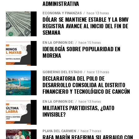
ADMINISTRATIVA
de rescate continúan trabajando en zonas incomunicadas.
ECONOMÍA Y FINANZAS
hace 13 horas
7. Uganda vive jornada violenta tras
DÓLAR SE MANTIENE ESTABLE Y LA BMV
REGISTRA AVANCE AL INICIO DEL FIN DE
arresto de Bobi Wine
SEMANA
EN LA OPINIÓN DE:
hace 15 horas
Al menos siete personas murieron en enfrentamientos
IDEOLOGÍA SOBRE POPULARIDAD EN
entre manifestantes y fuerzas de seguridad luego de la
MORENA
detención del líder opositor
Bobi Wine
, trasladado en
helicóptero a un destino no revelado. Organizaciones
GOBIERNO DEL ESTADO
hace 13 horas
internacionales expresaron preocupación por el clima
DECLARATORIA DEL POLO DE
electoral.
DESARROLLO CONSOLIDA AL DISTRITO
FINANCIERO Y TECNOLÓGICO DE CANCÚN
8. Expresidente surcoreano Yoon
EN LA OPINIÓN DE:
hace 13 horas
MILITANTES PARTIDISTAS, ¿DATO
Suk Yeol es condenado a cinco años
INVISIBLE?
Un tribunal de Corea del Sur sentenció al exmandatario a
cinco años de prisión
por obstrucción de justicia
PLAYA DEL CARMEN
hace 7 horas
RAFA MARÍN REAFIRMA SU ARRAIGO CON