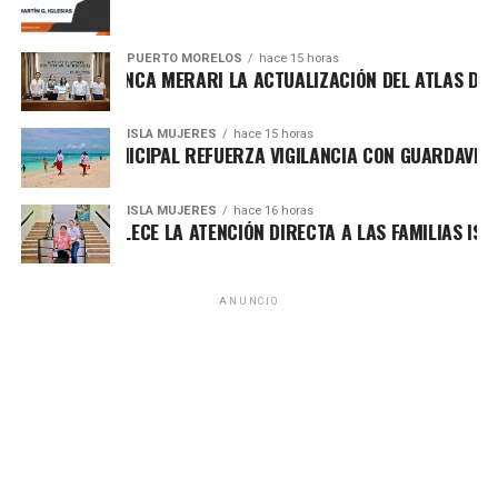
Parece que lo que sufra y los problemas de la sociedad
no interesa a quienes gobiernan, legislan o aplican las
leyes; solo cuidan a quienes les generan votos, atienen a
PUERTO MORELOS
hace 15 horas
PRESENTA BLANCA MERARI LA ACTUALIZACIÓN DEL ATLAS DE PE
los militantes de sus partidos, cierran el círculo con la
frase “si no estás conmigo, estás contra mí”.
ISLA MUJERES
hace 15 horas
El dolor y el clamor es generalizado, la sociedad
GOBIERNO MUNICIPAL REFUERZA VIGILANCIA CON GUARDAVIDAS
quintanarroense está ofendida, ya no aguanta más el
temor de levantar la voz sin ser castigados, ya sea con
ISLA MUJERES
hace 16 horas
inspecciones por parte de funcionarios de reglamento, de
ATENEA FORTALECE LA ATENCIÓN DIRECTA A LAS FAMILIAS ISLE
salud o de comercio en la vía pública; prefieren callar, no
por cobardía, sino porque tienen un negocio, un empleo, un
cargo que cuidar, ya que estos gobiernos si algo por lo
ANUNCIO
que se caracterizan, es por no permitir que la sociedad se
exprese, aunque digan que no, hay represalias, ejemplos
hay muchos.
Pero el Estado también ha colaborado con dividir a la
sociedad, tiene a sus personeros que se lanzan contra
cualquiera que ose tocar su estrategia de políticas
públicas; no tienen miramientos de la afectación que le