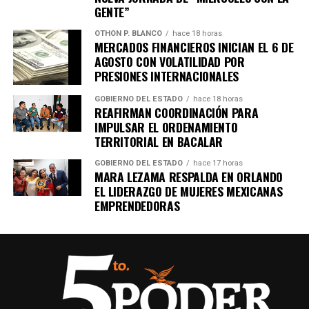
GENTE”
OTHON P. BLANCO
hace 18 horas
MERCADOS FINANCIEROS INICIAN EL 6 DE
AGOSTO CON VOLATILIDAD POR
PRESIONES INTERNACIONALES
GOBIERNO DEL ESTADO
hace 18 horas
REAFIRMAN COORDINACIÓN PARA
IMPULSAR EL ORDENAMIENTO
TERRITORIAL EN BACALAR
GOBIERNO DEL ESTADO
hace 17 horas
MARA LEZAMA RESPALDA EN ORLANDO
EL LIDERAZGO DE MUJERES MEXICANAS
EMPRENDEDORAS
Recibe las noticias al instante
Únete al canal oficial de WhatsApp de
Quinto Poder
y recibe las noticias más
importantes de Quintana Roo directamente