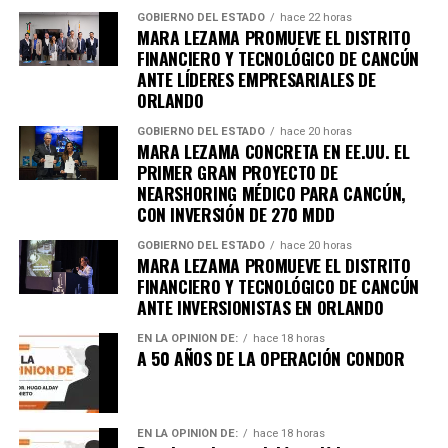
GOBIERNO DEL ESTADO
hace 22 horas
de rescate continúan trabajando en zonas incomunicadas.
MARA LEZAMA PROMUEVE EL DISTRITO
FINANCIERO Y TECNOLÓGICO DE CANCÚN
7. Uganda vive jornada violenta tras
ANTE LÍDERES EMPRESARIALES DE
ORLANDO
arresto de Bobi Wine
GOBIERNO DEL ESTADO
hace 20 horas
MARA LEZAMA CONCRETA EN EE.UU. EL
Al menos siete personas murieron en enfrentamientos
PRIMER GRAN PROYECTO DE
entre manifestantes y fuerzas de seguridad luego de la
NEARSHORING MÉDICO PARA CANCÚN,
detención del líder opositor
Bobi Wine
, trasladado en
CON INVERSIÓN DE 270 MDD
helicóptero a un destino no revelado. Organizaciones
GOBIERNO DEL ESTADO
hace 20 horas
internacionales expresaron preocupación por el clima
MARA LEZAMA PROMUEVE EL DISTRITO
electoral.
FINANCIERO Y TECNOLÓGICO DE CANCÚN
ANTE INVERSIONISTAS EN ORLANDO
8. Expresidente surcoreano Yoon
EN LA OPINIÓN DE:
hace 18 horas
A 50 AÑOS DE LA OPERACIÓN CONDOR
Suk Yeol es condenado a cinco años
Un tribunal de Corea del Sur sentenció al exmandatario a
cinco años de prisión
por obstrucción de justicia
EN LA OPINIÓN DE:
hace 18 horas