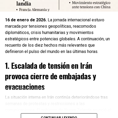
Fuente: 5to Poder Agencia de Noticias
16 de enero de 2026.
La jornada internacional estuvo
marcada por tensiones geopolíticas, reacomodos
diplomáticos, crisis humanitarias y movimientos
estratégicos entre potencias globales. A continuación, un
recuento de los diez hechos más relevantes que
definieron el pulso del mundo en las últimas horas.
1. Escalada de tensión en Irán
provoca cierre de embajadas y
evacuaciones
La situación interna en Irán continúa deteriorándose tras
semanas de protestas y restricciones a las
Recibe las noticias al instante
comunicaciones. El gobierno de Nueva Zelanda anunció el
cierre de su embajada en Teherán
y la evacuación
CONTINUAR LEYENDO