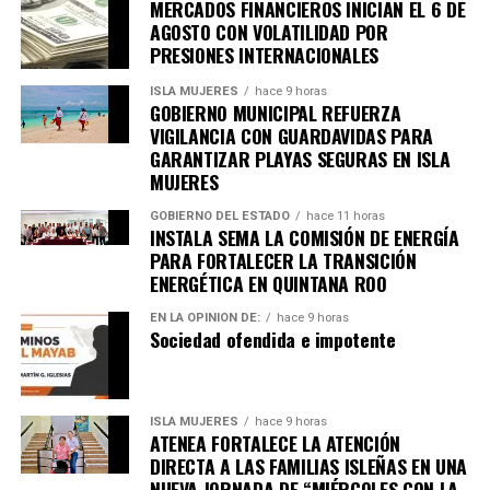
ballena y la bioluminiscencia.
MERCADOS FINANCIEROS INICIAN EL 6 DE
AGOSTO CON VOLATILIDAD POR
En ese contexto, la administración de Josué Nivardo Mena
PRESIONES INTERNACIONALES
Villanueva, junto con la iniciativa privada, organizaron un
concurso “Tu bote, tu identidad”, mediante el cual se
ISLA MUJERES
hace 9 horas
entregaron botes de basura a familias holboxeñas con el
GOBIERNO MUNICIPAL REFUERZA
VIGILANCIA CON GUARDAVIDAS PARA
propósito de que cada vivienda cuente con un recipiente
GARANTIZAR PLAYAS SEGURAS EN ISLA
para almacenar correctamente sus desechos antes de la
MUJERES
recolección.
Ese concurso lo ganó el ciudadano Jhonny Manuel Moguel
GOBIERNO DEL ESTADO
hace 11 horas
INSTALA SEMA LA COMISIÓN DE ENERGÍA
Canto, quien obtuvo como premio una estancia de tres
PARA FORTALECER LA TRANSICIÓN
noches para dos personas en un hotel de la Riviera Maya,
ENERGÉTICA EN QUINTANA ROO
cortesía de la empresa “Viajes Lili”, que además participó
como patrocinadora de la entrega de contenedores. Al
EN LA OPINIÓN DE:
hace 9 horas
Sociedad ofendida e impotente
tiempo…
ISLA MUJERES
hace 9 horas
ATENEA FORTALECE LA ATENCIÓN
DIRECTA A LAS FAMILIAS ISLEÑAS EN UNA
NUEVA JORNADA DE “MIÉRCOLES CON LA