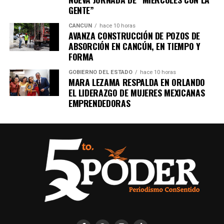
GENTE”
CANCÚN
hace 10 horas
AVANZA CONSTRUCCIÓN DE POZOS DE
ABSORCIÓN EN CANCÚN, EN TIEMPO Y
FORMA
GOBIERNO DEL ESTADO
hace 10 horas
MARA LEZAMA RESPALDA EN ORLANDO
EL LIDERAZGO DE MUJERES MEXICANAS
EMPRENDEDORAS
Recibe las noticias al instante
Únete al canal oficial de WhatsApp de
Quinto Poder
y recibe las noticias más
importantes de Quintana Roo directamente
en tu teléfono.
Unirme al canal de WhatsApp