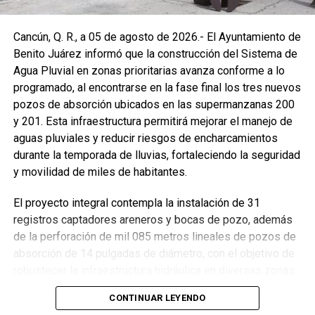
Cancún, Q. R., a 05 de agosto de 2026.- El Ayuntamiento de
Benito Juárez informó que la construcción del Sistema de
Agua Pluvial en zonas prioritarias avanza conforme a lo
programado, al encontrarse en la fase final los tres nuevos
pozos de absorción ubicados en las supermanzanas 200
y 201. Esta infraestructura permitirá mejorar el manejo de
aguas pluviales y reducir riesgos de encharcamientos
durante la temporada de lluvias, fortaleciendo la seguridad
y movilidad de miles de habitantes.
El proyecto integral contempla la instalación de 31
registros captadores areneros y bocas de pozo, además
de la perforación de mil 085 metros lineales de pozos de
absorción de 14 pulgadas de diámetro, con el objetivo de
robustecer la infraestructura hidráulica en diversas zonas
de la ciudad. La Encargada de Despacho de la Presidencia
CONTINUAR LEYENDO
Municipal, Landy Guadalupe Canché Pantoja, supervisó