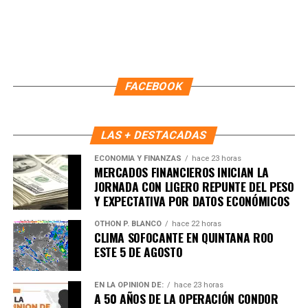
FACEBOOK
Este esquema de trabajo ha fortalecido la comunicación
entre autoridades y ciudadanía, permitiendo respuestas
más rápidas y una coordinación efectiva que impulsa la
LAS + DESTACADAS
construcción de paz en cada supermanzana. Con ello,
ECONOMÍA Y FINANZAS
hace 23 horas
Benito Juárez avanza hacia un modelo de convivencia
MERCADOS FINANCIEROS INICIAN LA
basado en la participación activa, el respeto y la
JORNADA CON LIGERO REPUNTE DEL PESO
responsabilidad compartida.
Y EXPECTATIVA POR DATOS ECONÓMICOS
Fuente: 5to Poder Agencia de Noticias
OTHON P. BLANCO
hace 22 horas
CLIMA SOFOCANTE EN QUINTANA ROO
ESTE 5 DE AGOSTO
EN LA OPINIÓN DE:
hace 23 horas
A 50 AÑOS DE LA OPERACIÓN CONDOR