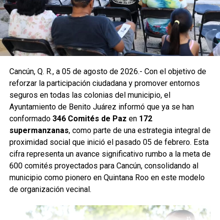
Hacienda de la Ciénega. Estas acciones forman parte de
un programa mayor que incluye trabajos en las
supermanzanas 93, 94, 95, 96, 99, 100, 101, 102, 105, 251,
255 y 517.
Como parte de las labores permanentes de prevención,
Cancún, Q. R., a 05 de agosto de 2026.- Con el objetivo de
también se realizaron desazolves en pozos de absorción
reforzar la participación ciudadana y promover entornos
de las supermanzanas 213 y 235, donde personal de
seguros en todas las colonias del municipio, el
Servicios Públicos retiró basura vegetal, tierra y otros
Ayuntamiento de Benito Juárez informó que ya se han
desechos que obstruyen el flujo pluvial. En la
conformado
346 Comités de Paz
en
172
Supermanzana 235 se complementó la jornada con una
supermanzanas
, como parte de una estrategia integral de
brigada de descacharrización para evitar la formación de
proximidad social que inició el pasado 05 de febrero. Esta
basureros clandestinos y promover la correcta
cifra representa un avance significativo rumbo a la meta de
disposición de muebles, electrodomésticos y llantas.
600 comités proyectados para Cancún, consolidando al
municipio como pionero en Quintana Roo en este modelo
Fuente: 5to Poder Agencia de Noticias
de organización vecinal.