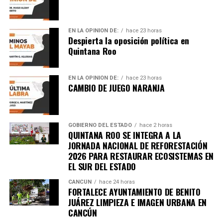
EN LA OPINIÓN DE:
hace 23 horas
Despierta la oposición política en
Quintana Roo
EN LA OPINIÓN DE:
hace 23 horas
CAMBIO DE JUEGO NARANJA
GOBIERNO DEL ESTADO
hace 2 horas
QUINTANA ROO SE INTEGRA A LA
Recibe las noticias al instante
JORNADA NACIONAL DE REFORESTACIÓN
2026 PARA RESTAURAR ECOSISTEMAS EN
Únete al canal oficial de WhatsApp de
EL SUR DEL ESTADO
Quinto Poder
y recibe las noticias más
CANCÚN
hace 24 horas
importantes de Quintana Roo directamente
FORTALECE AYUNTAMIENTO DE BENITO
en tu teléfono.
JUÁREZ LIMPIEZA E IMAGEN URBANA EN
CANCÚN